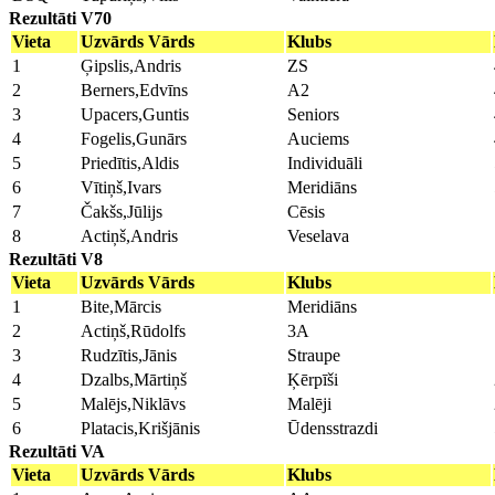
Rezultāti V70
Vieta
Uzvārds Vārds
Klubs
1
Ģipslis,Andris
ZS
2
Berners,Edvīns
A2
3
Upacers,Guntis
Seniors
4
Fogelis,Gunārs
Auciems
5
Priedītis,Aldis
Individuāli
6
Vītiņš,Ivars
Meridiāns
7
Čakšs,Jūlijs
Cēsis
8
Actiņš,Andris
Veselava
Rezultāti V8
Vieta
Uzvārds Vārds
Klubs
1
Bite,Mārcis
Meridiāns
2
Actiņš,Rūdolfs
3A
3
Rudzītis,Jānis
Straupe
4
Dzalbs,Mārtiņš
Ķērpīši
5
Malējs,Niklāvs
Malēji
6
Platacis,Krišjānis
Ūdensstrazdi
Rezultāti VA
Vieta
Uzvārds Vārds
Klubs