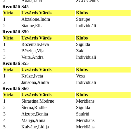
2
Adata,Jana
SCO Centrs
Rezultāti S45
Vieta
Uzvārds Vārds
Klubs
1
Abzalone,Indra
Straupe
2
Staune,Elita
Individuāli
Rezultāti S50
Vieta
Uzvārds Vārds
Klubs
1
Rozentāle,Ieva
Sigulda
2
Bērziņa,Vija
Zaķi
3
Veita,Andra
Individuāli
Rezultāti S55
Vieta
Uzvārds Vārds
Klubs
1
Krūze,Iveta
Vesa
2
Jansona,Andra
Individuāli
Rezultāti S60
Vieta
Uzvārds Vārds
Klubs
1
Skrastiņa,Modrīte
Meridiāns
2
Šterna,Rudīte
Sigulda
3
Aizupe,Benita
Saulrīti
4
Malēja,Anna
Meridiāns
5
Kalvāne,Lidija
Meridiāns