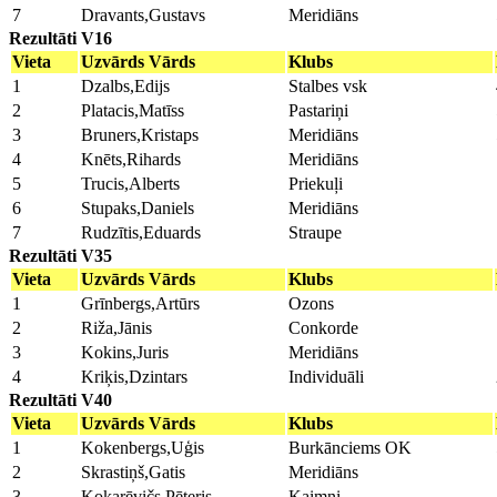
7
Dravants,Gustavs
Meridiāns
Rezultāti V16
Vieta
Uzvārds Vārds
Klubs
1
Dzalbs,Edijs
Stalbes vsk
2
Platacis,Matīss
Pastariņi
3
Bruners,Kristaps
Meridiāns
4
Knēts,Rihards
Meridiāns
5
Trucis,Alberts
Priekuļi
6
Stupaks,Daniels
Meridiāns
7
Rudzītis,Eduards
Straupe
Rezultāti V35
Vieta
Uzvārds Vārds
Klubs
1
Grīnbergs,Artūrs
Ozons
2
Riža,Jānis
Conkorde
3
Kokins,Juris
Meridiāns
4
Kriķis,Dzintars
Individuāli
Rezultāti V40
Vieta
Uzvārds Vārds
Klubs
1
Kokenbergs,Uģis
Burkānciems OK
2
Skrastiņš,Gatis
Meridiāns
3
Kokarēvičs,Pēteris
Kaimņi