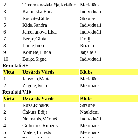
2
Timermane-Malēja,Kristīne
Meridiāns
3
Kaminska,Elīna
Individuāli
4
Rudzīte,Edīte
Straupe
5
Kide,Sandra
Individuāli
6
Jemeljanova,Līga
Individuāli
7
Berķe,Ginta
Druļļi
8
Lunte,Inese
Rozula
9
Kornete,Linda
Jāņa iela
10
Buiķe,Signe
Individuāli
Rezultāti SE
Vieta
Uzvārds Vārds
Klubs
1
Jansona,Marta
Meridiāns
2
Zāģere,Iveta
Meridiāns
Rezultāti V10
Vieta
Uzvārds Vārds
Klubs
1
Ruža,Rinalds
Straupe
2
Čākurs,Edijs
Naukšēni
3
Neimanis,Mārtiņš
Individuāli
4
Gūtmanis,Roberts
Meridiāns
5
Malējs,Ernests
Meridiāns