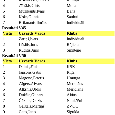
4
Zīlišķis,Ģirts
Mona
5
Muzikants,Ivars
Balta
6
Koks,Guntis
Saulrīti
7
Brikmanis,Ilmārs
Individuāli
Rezultāti V45
Vieta
Uzvārds Vārds
Klubs
1
Zariņš,Ivars
Individuāli
2
Lūsītis,Juris
Rūjiena
3
Rudītis,Juris
Smiltene
Rezultāti V50
Vieta
Uzvārds Vārds
Klubs
1
Dainis,Jānis
KSK
2
Jansons,Gatis
Rīga
3
Magone,Pēteris
Umurga
4
Zāģers,Aivars
Meridiāns
5
Alksnis,Uldis
Meridiāns
6
Dukšte,Gunārs
Altius
7
Čākurs,Didzis
Naukšēni
8
Gaigals,Mārtiņš
ZVOC
9
Cāns,Jānis
Sigulda