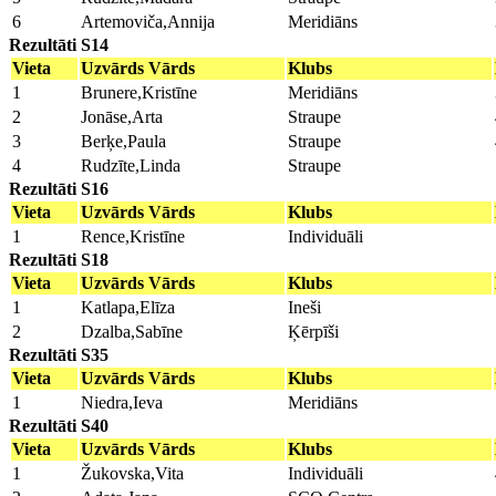
6
Artemoviča,Annija
Meridiāns
Rezultāti S14
Vieta
Uzvārds Vārds
Klubs
1
Brunere,Kristīne
Meridiāns
2
Jonāse,Arta
Straupe
3
Berķe,Paula
Straupe
4
Rudzīte,Linda
Straupe
Rezultāti S16
Vieta
Uzvārds Vārds
Klubs
1
Rence,Kristīne
Individuāli
Rezultāti S18
Vieta
Uzvārds Vārds
Klubs
1
Katlapa,Elīza
Ineši
2
Dzalba,Sabīne
Ķērpīši
Rezultāti S35
Vieta
Uzvārds Vārds
Klubs
1
Niedra,Ieva
Meridiāns
Rezultāti S40
Vieta
Uzvārds Vārds
Klubs
1
Žukovska,Vita
Individuāli