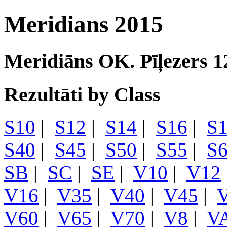
Meridians 2015
Meridiāns OK. Pīļezers 1
Rezultāti by Class
S10
|
S12
|
S14
|
S16
|
S
S40
|
S45
|
S50
|
S55
|
S
SB
|
SC
|
SE
|
V10
|
V12
V16
|
V35
|
V40
|
V45
|
V60
|
V65
|
V70
|
V8
|
V