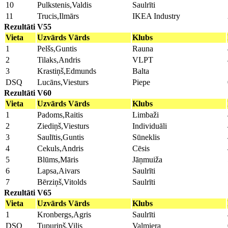
10
Pulkstenis,Valdis
Saulrīti
11
Trucis,Ilmārs
IKEA Industry
Rezultāti V55
Vieta
Uzvārds Vārds
Klubs
1
Pelšs,Guntis
Rauna
2
Tilaks,Andris
VLPT
3
Krastiņš,Edmunds
Balta
DSQ
Lucāns,Viesturs
Piepe
Rezultāti V60
Vieta
Uzvārds Vārds
Klubs
1
Padoms,Raitis
Limbaži
2
Ziediņš,Viesturs
Individuāli
3
Saulītis,Guntis
Sūneklis
4
Cekuls,Andris
Cēsis
5
Blūms,Māris
Jāņmuiža
6
Lapsa,Aivars
Saulrīti
7
Bērziņš,Vitolds
Saulrīti
Rezultāti V65
Vieta
Uzvārds Vārds
Klubs
1
Kronbergs,Agris
Saulrīti
DSQ
Tupuriņš,Vilis
Valmiera