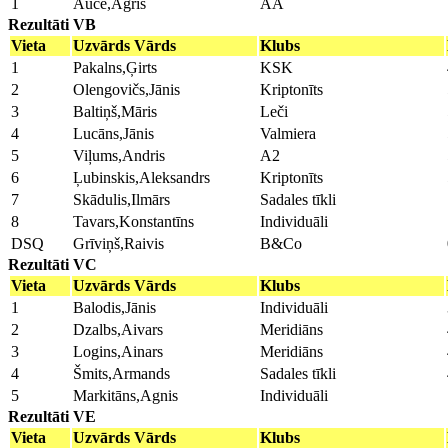
1
Auce,Agris
AA
Rezultāti VB
Vieta
Uzvārds Vārds
Klubs
1
Pakalns,Ģirts
KSK
2
Olengovičs,Jānis
Kriptonīts
3
Baltiņš,Māris
Leči
4
Lucāns,Jānis
Valmiera
5
Viļums,Andris
A2
6
Ļubinskis,Aleksandrs
Kriptonīts
7
Skādulis,Ilmārs
Sadales tīkli
8
Tavars,Konstantīns
Individuāli
DSQ
Grīviņš,Raivis
B&Co
Rezultāti VC
Vieta
Uzvārds Vārds
Klubs
1
Balodis,Jānis
Individuāli
2
Dzalbs,Aivars
Meridiāns
3
Logins,Ainars
Meridiāns
4
Šmits,Armands
Sadales tīkli
5
Markitāns,Agnis
Individuāli
Rezultāti VE
Vieta
Uzvārds Vārds
Klubs