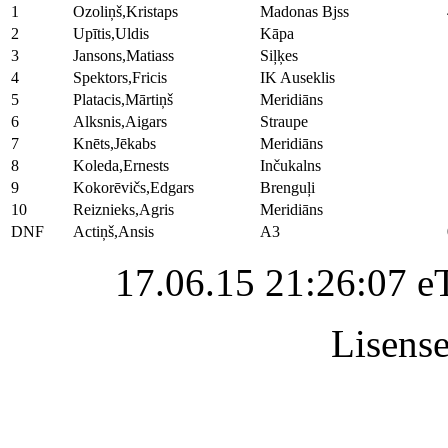
1
Ozoliņš,Kristaps
Madonas Bjss
2
Upītis,Uldis
Kāpa
3
Jansons,Matiass
Siļķes
4
Spektors,Fricis
IK Auseklis
5
Platacis,Mārtiņš
Meridiāns
6
Alksnis,Aigars
Straupe
7
Knēts,Jēkabs
Meridiāns
8
Koleda,Ernests
Inčukalns
9
Kokorēvičs,Edgars
Brenguļi
10
Reiznieks,Agris
Meridiāns
DNF
Actiņš,Ansis
A3
17.06.15 21:26:07 e
Lisense