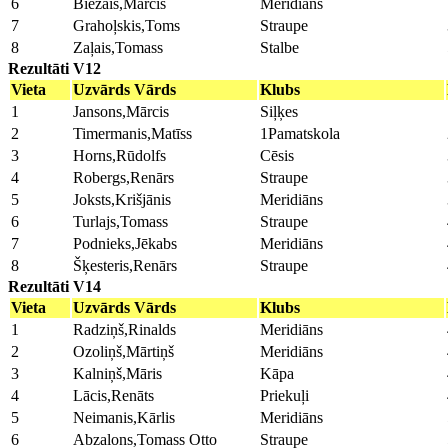
6
Biezais,Mārcis
Meridiāns
7
Grahoļskis,Toms
Straupe
8
Zaļais,Tomass
Stalbe
Rezultāti V12
Vieta
Uzvārds Vārds
Klubs
1
Jansons,Mārcis
Siļķes
2
Timermanis,Matīss
1Pamatskola
3
Horns,Rūdolfs
Cēsis
4
Robergs,Renārs
Straupe
5
Joksts,Krišjānis
Meridiāns
6
Turlajs,Tomass
Straupe
7
Podnieks,Jēkabs
Meridiāns
8
Šķesteris,Renārs
Straupe
Rezultāti V14
Vieta
Uzvārds Vārds
Klubs
1
Radziņš,Rinalds
Meridiāns
2
Ozoliņš,Mārtiņš
Meridiāns
3
Kalniņš,Māris
Kāpa
4
Lācis,Renāts
Priekuļi
5
Neimanis,Kārlis
Meridiāns
6
Abzalons,Tomass Otto
Straupe