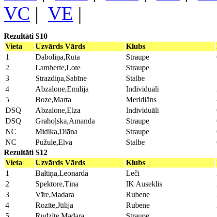
VC
|
VE
|
Rezultāti S10
Vieta
Uzvārds Vārds
Klubs
1
Dāboliņa,Rūta
Straupe
2
Lamberte,Lote
Straupe
3
Strazdiņa,Sabīne
Stalbe
4
Abzalone,Emīlija
Individuāli
5
Boze,Marta
Meridiāns
DSQ
Abzalone,Elza
Individuāli
DSQ
Grahoļska,Amanda
Straupe
NC
Midika,Diāna
Straupe
NC
Pužule,Elva
Stalbe
Rezultāti S12
Vieta
Uzvārds Vārds
Klubs
1
Baltiņa,Leonarda
Leči
2
Spektore,Tīna
IK Auseklis
3
Vīre,Madara
Rubene
4
Rozīte,Jūlija
Rubene
5
Rudzīte,Madara
Straupe