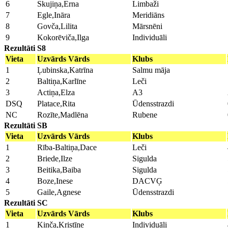
6
Skujiņa,Erna
Limbaži
7
Egle,Ināra
Meridiāns
8
Govča,Lilita
Mārsnēni
9
Kokorēviča,Ilga
Individuāli
Rezultāti S8
Vieta
Uzvārds Vārds
Klubs
1
Ļubinska,Katrīna
Salmu māja
2
Baltiņa,Karlīne
Leči
3
Actiņa,Elza
A3
DSQ
Platace,Rita
Ūdensstrazdi
NC
Rozīte,Madlēna
Rubene
Rezultāti SB
Vieta
Uzvārds Vārds
Klubs
1
Rība-Baltiņa,Dace
Leči
2
Briede,Ilze
Sigulda
3
Beitika,Baiba
Sigulda
4
Boze,Inese
DACVĢ
5
Gaile,Agnese
Ūdensstrazdi
Rezultāti SC
Vieta
Uzvārds Vārds
Klubs
1
Kinča,Kristīne
Individuāli