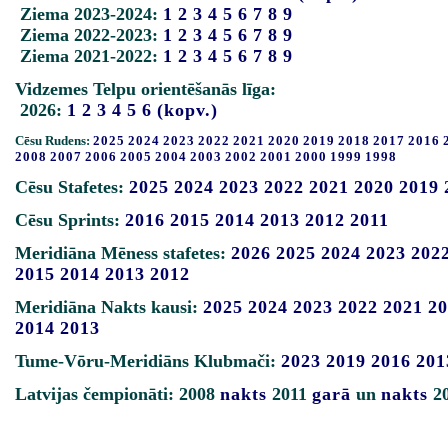
Ziema 2023-2024:
1
2
3
4
5
6
7
8
9
Ziema 2022-2023:
1
2
3
4
5
6
7
8
9
Ziema 2021-2022:
1
2
3
4
5
6
7
8
9
Vidzemes Telpu orientēšanās līga:
2026:
1
2
3
4
5
6
(kopv.)
Cēsu Rudens:
2025
2024
2023
2022
2021
2020
2019
2018
2017
2016
2008
2007
2006
2005
2004
2003
2002
2001
2000
1999
1998
Cēsu Stafetes:
2025
2024
2023
2022
2021
2020
2019
Cēsu Sprints:
2016
2015
2014
2013
2012
2011
Meridiāna Mēness stafetes:
2026
2025
2024
2023
202
2015
2014
2013
2012
Meridiāna Nakts kausi:
2025
2024
2023
2022
2021
20
2014
2013
Tume-Vōru-Meridiāns Klubmači:
2023
2019
2016
201
Latvijas čempionāti: 2008
nakts
2011
garā
un
nakts
2