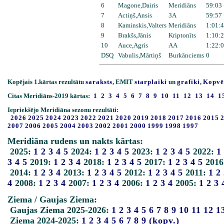
6
Magone,Dairis
Meridiāns
59:03 
7
Actiņš,Ansis
3A
59:57 
8
Kaminskis,Valters
Meridiāns
1:01:4
9
Brakšs,Jānis
Kriptonīts
1:10:2
10
Auce,Agris
AA
1:22:0
DSQ
Vabulis,Mārtiņš
Burkānciems
0
Kopējais 1.kārtas rezultātu
saraksts
, EMIT
starplaiki
un
grafiki
,
Kopvē
Citas Meridiāns-2019 kārtas:
1
2
3
4
5
6
7
8
9
10
11
12
13
14
1
Iepriekšējo Meridiāna sezonu rezultāti:
2026
2025
2024
2023
2022
2021
2020
2019
2018
2017
2016
2015
2007
2006
2005
2004
2003
2002
2001
2000
1999
1998
1997
Meridiāna rudens un nakts kārtas:
2025:
1
2
3
4
5
2024:
1
2
3
4
5
2023:
1
2
3
4
5
2022:
1
3
4
5
2019:
1
2
3
4
2018:
1
2
3
4
5
2017:
1
2
3
4
5
2016
2014:
1
2
3
4
2013:
1
2
3
4
5
2012:
1
2
3
4
5
2011:
1
2
4
2008:
1
2
3
4
2007:
1
2
3
4
2006:
1
2
3
4
2005:
1
2
3
Ziema / Gaujas Ziema:
Gaujas Ziema 2025-2026:
1
2
3
4
5
6
7
8
9
10
11
12
1
Ziema 2024-2025:
1
2
3
4
5
6
7
8
9
(kopv.)