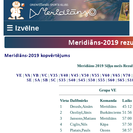
☰ Izvēlne
Meridiāns-2019 rezu
Meridiāns-2019 kopvērtējums
Meridiāns 2019 Siļķu mežs Rezul
VE
|
VA
|
VB
|
VC
|
V35
|
V40
|
V45
|
V50
|
V55
|
V60
|
V65
|
V70
SE
|
SA
|
SB
|
SC
|
S35
|
S40
|
S45
|
S50
|
S55
|
S60
|
S65
|
S1
Grupa VE
Vieta
Dalībnieks
Komanda
Laiks
1
Drozds,Ainārs
Meridiāns
45:12 
2
Ozoliņš,Jānis
Burkānciems
51:56 
3
Jansons,Matiass
Meridiāns
57:00 
4
Ciglis,Nils
Kāpa
57:50 
5
Platais,Pauls
Ozons
58:57 