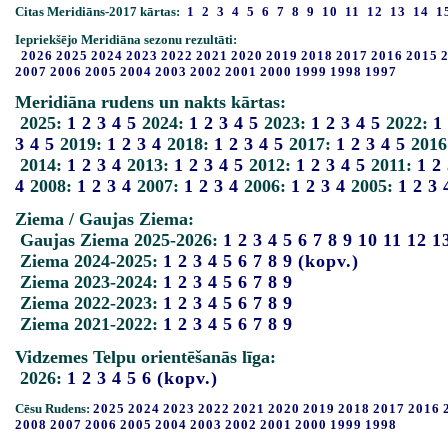
Citas Meridiāns-2017 kārtas:
1
2
3
4
5
6
7
8
9
10
11
12
13
14
1
Iepriekšējo Meridiāna sezonu rezultāti:
2026
2025
2024
2023
2022
2021
2020
2019
2018
2017
2016
2015
2007
2006
2005
2004
2003
2002
2001
2000
1999
1998
1997
Meridiāna rudens un nakts kārtas:
2025:
1
2
3
4
5
2024:
1
2
3
4
5
2023:
1
2
3
4
5
2022:
1
3
4
5
2019:
1
2
3
4
2018:
1
2
3
4
5
2017:
1
2
3
4
5
2016
2014:
1
2
3
4
2013:
1
2
3
4
5
2012:
1
2
3
4
5
2011:
1
2
4
2008:
1
2
3
4
2007:
1
2
3
4
2006:
1
2
3
4
2005:
1
2
3
Ziema / Gaujas Ziema:
Gaujas Ziema 2025-2026:
1
2
3
4
5
6
7
8
9
10
11
12
1
Ziema 2024-2025:
1
2
3
4
5
6
7
8
9
(kopv.)
Ziema 2023-2024:
1
2
3
4
5
6
7
8
9
Ziema 2022-2023:
1
2
3
4
5
6
7
8
9
Ziema 2021-2022:
1
2
3
4
5
6
7
8
9
Vidzemes Telpu orientēšanās līga:
2026:
1
2
3
4
5
6
(kopv.)
Cēsu Rudens:
2025
2024
2023
2022
2021
2020
2019
2018
2017
2016
2008
2007
2006
2005
2004
2003
2002
2001
2000
1999
1998