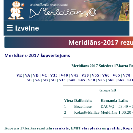
☰ Izvēlne
Meridiāns-2017 rezu
Meridiāns-2017 kopvērtējums
Meridiāns 2017 Sniedzes 17.kārta Re
VE
|
VA
|
VB
|
VC
|
V35
|
V40
|
V45
|
V50
|
V55
|
V60
|
V65
|
V70
SE
|
SA
|
SB
|
SC
|
S35
|
S40
|
S45
|
S50
|
S55
|
S60
|
S65
|
S1
Grupa SB
Vieta
Dalībnieks
Komanda
Laiks
1
Boze,Inese
DACVĢ
53:49 + 
2
Kokarēviča,Ilze
Meridiāns
1:06:20 
Kopējais 17.kārtas rezultātu
saraksts
, EMIT
starplaiki
un
grafiki
,
Kopv