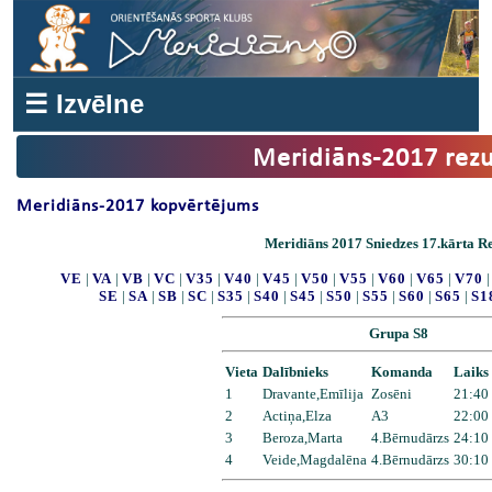
☰ Izvēlne
Meridiāns-2017 rezu
Meridiāns-2017 kopvērtējums
Meridiāns 2017 Sniedzes 17.kārta Re
VE
|
VA
|
VB
|
VC
|
V35
|
V40
|
V45
|
V50
|
V55
|
V60
|
V65
|
V70
SE
|
SA
|
SB
|
SC
|
S35
|
S40
|
S45
|
S50
|
S55
|
S60
|
S65
|
S1
Grupa S8
Vieta
Dalībnieks
Komanda
Laiks
1
Dravante,Emīlija
Zosēni
21:40
2
Actiņa,Elza
A3
22:00
3
Beroza,Marta
4.Bērnudārzs
24:10
4
Veide,Magdalēna
4.Bērnudārzs
30:10