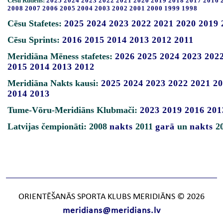
Cēsu Rudens:
2025
2024
2023
2022
2021
2020
2019
2018
2017
2016
2008
2007
2006
2005
2004
2003
2002
2001
2000
1999
1998
Cēsu Stafetes:
2025
2024
2023
2022
2021
2020
2019
Cēsu Sprints:
2016
2015
2014
2013
2012
2011
Meridiāna Mēness stafetes:
2026
2025
2024
2023
202
2015
2014
2013
2012
Meridiāna Nakts kausi:
2025
2024
2023
2022
2021
20
2014
2013
Tume-Vōru-Meridiāns Klubmači:
2023
2019
2016
201
Latvijas čempionāti: 2008
nakts
2011
garā
un
nakts
2
ORIENTĒŠANĀS SPORTA KLUBS MERIDIĀNS © 2026
meridians@meridians.lv