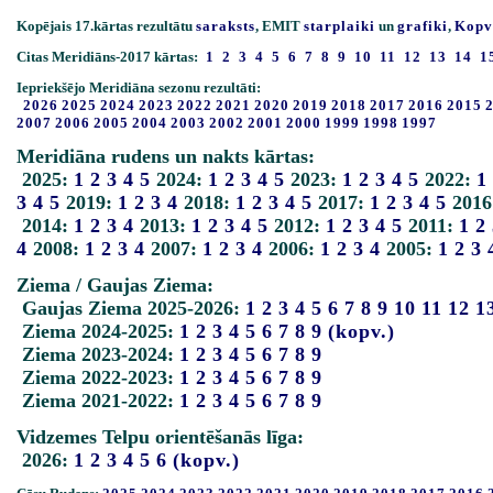
Kopējais 17.kārtas rezultātu
saraksts
, EMIT
starplaiki
un
grafiki
,
Kopv
Citas Meridiāns-2017 kārtas:
1
2
3
4
5
6
7
8
9
10
11
12
13
14
1
Iepriekšējo Meridiāna sezonu rezultāti:
2026
2025
2024
2023
2022
2021
2020
2019
2018
2017
2016
2015
2007
2006
2005
2004
2003
2002
2001
2000
1999
1998
1997
Meridiāna rudens un nakts kārtas:
2025:
1
2
3
4
5
2024:
1
2
3
4
5
2023:
1
2
3
4
5
2022:
1
3
4
5
2019:
1
2
3
4
2018:
1
2
3
4
5
2017:
1
2
3
4
5
2016
2014:
1
2
3
4
2013:
1
2
3
4
5
2012:
1
2
3
4
5
2011:
1
2
4
2008:
1
2
3
4
2007:
1
2
3
4
2006:
1
2
3
4
2005:
1
2
3
Ziema / Gaujas Ziema:
Gaujas Ziema 2025-2026:
1
2
3
4
5
6
7
8
9
10
11
12
1
Ziema 2024-2025:
1
2
3
4
5
6
7
8
9
(kopv.)
Ziema 2023-2024:
1
2
3
4
5
6
7
8
9
Ziema 2022-2023:
1
2
3
4
5
6
7
8
9
Ziema 2021-2022:
1
2
3
4
5
6
7
8
9
Vidzemes Telpu orientēšanās līga:
2026:
1
2
3
4
5
6
(kopv.)