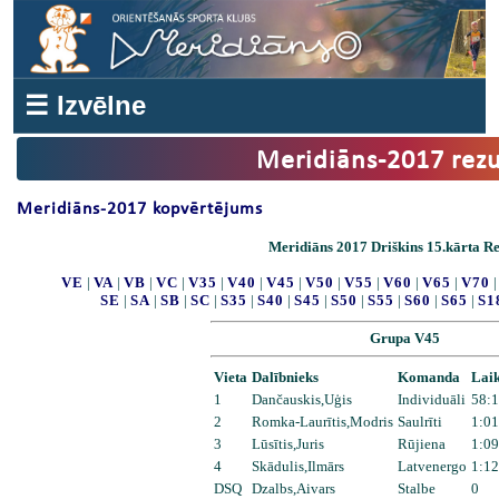
☰ Izvēlne
Meridiāns-2017 rezu
Meridiāns-2017 kopvērtējums
Meridiāns 2017 Driškins 15.kārta Re
VE
|
VA
|
VB
|
VC
|
V35
|
V40
|
V45
|
V50
|
V55
|
V60
|
V65
|
V70
SE
|
SA
|
SB
|
SC
|
S35
|
S40
|
S45
|
S50
|
S55
|
S60
|
S65
|
S1
Grupa V45
Vieta
Dalībnieks
Komanda
Lai
1
Dančauskis,Uģis
Individuāli
58:1
2
Romka-Laurītis,Modris
Saulrīti
1:01
3
Lūsītis,Juris
Rūjiena
1:09
4
Skādulis,Ilmārs
Latvenergo
1:12
DSQ
Dzalbs,Aivars
Stalbe
0