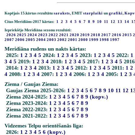
Kopējais 15.kārtas rezultātu
saraksts
, EMIT
starplaiki
un
grafiki
,
Kopv
Citas Meridiāns-2017 kārtas:
1
2
3
4
5
6
7
8
9
10
11
12
13
14
1
Iepriekšējo Meridiāna sezonu rezultāti:
2026
2025
2024
2023
2022
2021
2020
2019
2018
2017
2016
2015
2007
2006
2005
2004
2003
2002
2001
2000
1999
1998
1997
Meridiāna rudens un nakts kārtas:
2025:
1
2
3
4
5
2024:
1
2
3
4
5
2023:
1
2
3
4
5
2022:
1
3
4
5
2019:
1
2
3
4
2018:
1
2
3
4
5
2017:
1
2
3
4
5
2016
2014:
1
2
3
4
2013:
1
2
3
4
5
2012:
1
2
3
4
5
2011:
1
2
4
2008:
1
2
3
4
2007:
1
2
3
4
2006:
1
2
3
4
2005:
1
2
3
Ziema / Gaujas Ziema:
Gaujas Ziema 2025-2026:
1
2
3
4
5
6
7
8
9
10
11
12
1
Ziema 2024-2025:
1
2
3
4
5
6
7
8
9
(kopv.)
Ziema 2023-2024:
1
2
3
4
5
6
7
8
9
Ziema 2022-2023:
1
2
3
4
5
6
7
8
9
Ziema 2021-2022:
1
2
3
4
5
6
7
8
9
Vidzemes Telpu orientēšanās līga:
2026:
1
2
3
4
5
6
(kopv.)