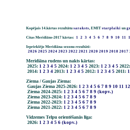
Kopējais 14.kārtas rezultātu
saraksts
, EMIT
starplaiki
un
g
Citas Meridiāns-2017 kārtas:
1
2
3
4
5
6
7
8
9
10
11
Iepriekšējo Meridiāna sezonu rezultāti:
2026
2025
2024
2023
2022
2021
2020
2019
2018
2017
Meridiāna rudens un nakts kārtas:
2025:
1
2
3
4
5
2024:
1
2
3
4
5
2023:
1
2
3
4
5
2022
2014:
1
2
3
4
2013:
1
2
3
4
5
2012:
1
2
3
4
5
2011:
1
Ziema / Gaujas Ziema:
Gaujas Ziema 2025-2026:
1
2
3
4
5
6
7
8
9
10
11
1
Ziema 2024-2025:
1
2
3
4
5
6
7
8
9
(kopv.)
Ziema 2023-2024:
1
2
3
4
5
6
7
8
9
Ziema 2022-2023:
1
2
3
4
5
6
7
8
9
Ziema 2021-2022:
1
2
3
4
5
6
7
8
9
Vidzemes Telpu orientēšanās līga:
2026:
1
2
3
4
5
6
(kopv.)