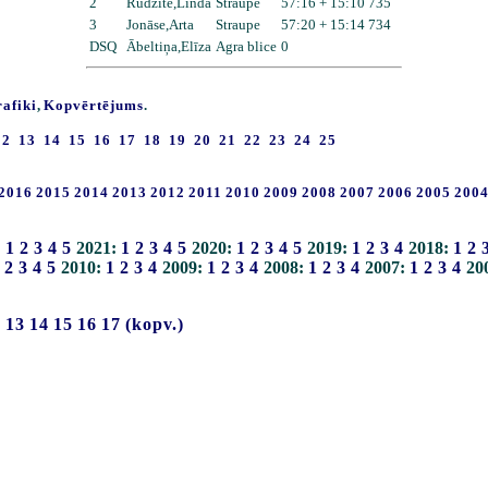
2
Rudzīte,Linda
Straupe
57:16 + 15:10 735
3
Jonāse,Arta
Straupe
57:20 + 15:14 734
DSQ
Ābeltiņa,Elīza
Agra blice
0
rafiki
,
Kopvērtējums
.
12
13
14
15
16
17
18
19
20
21
22
23
24
25
2016
2015
2014
2013
2012
2011
2010
2009
2008
2007
2006
2005
200
:
1
2
3
4
5
2021:
1
2
3
4
5
2020:
1
2
3
4
5
2019:
1
2
3
4
2018:
1
2
2
3
4
5
2010:
1
2
3
4
2009:
1
2
3
4
2008:
1
2
3
4
2007:
1
2
3
4
20
2
13
14
15
16
17
(kopv.)