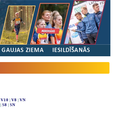
/ GAUJAS ZIEMA
IESILDĪŠANĀS
|
V10
|
V8
|
VN
|
S8
|
SN