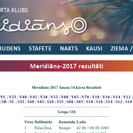
RUDENS
STAFETE
NAKTS
KAUSI
ZIEMA 
Meridiāns-2017 rezultāti
Meridiāns 2017 Amata 14.kārta Rezultāti
|
VC
|
V35
|
V40
|
V45
|
V50
|
V55
|
V60
|
V65
|
V70
|
V18
|
V16
|
V14
|
V12
|
SB
|
SC
|
S35
|
S40
|
S45
|
S50
|
S55
|
S60
|
S65
|
S18
|
S16
|
S14
|
S12
|
S10
Grupa S16
Vieta
Dalībnieks
Komanda
Laiks
1
Palsa,Dina
Straupe
42:06 + 00:00 1000