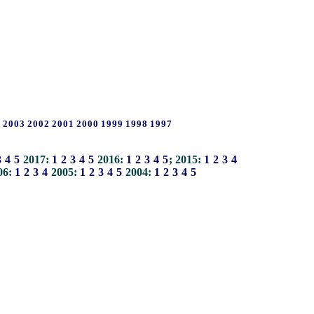
4
2003
2002
2001
2000
1999
1998
1997
3
4
5
2017:
1
2
3
4
5
2016:
1
2
3
4
5
; 2015:
1
2
3
4
06:
1
2
3
4
2005:
1
2
3
4
5
2004:
1
2
3
4
5