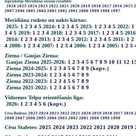
Iepriekšējo Meridiāna sezonu rezultāti:
2026
2025
2024
2023
2022
2021
2020
2019
2018
2017
2016
2015
2007
2006
2005
2004
2003
2002
2001
2000
1999
1998
1997
Meridiāna rudens un nakts kārtas:
2025:
1
2
3
4
5
2024:
1
2
3
4
5
2023:
1
2
3
4
5
2022:
1
3
4
5
2019:
1
2
3
4
2018:
1
2
3
4
5
2017:
1
2
3
4
5
2016
2014:
1
2
3
4
2013:
1
2
3
4
5
2012:
1
2
3
4
5
2011:
1
2
4
2008:
1
2
3
4
2007:
1
2
3
4
2006:
1
2
3
4
2005:
1
2
3
Ziema / Gaujas Ziema:
Gaujas Ziema 2025-2026:
1
2
3
4
5
6
7
8
9
10
11
12
1
Ziema 2024-2025:
1
2
3
4
5
6
7
8
9
(kopv.)
Ziema 2023-2024:
1
2
3
4
5
6
7
8
9
Ziema 2022-2023:
1
2
3
4
5
6
7
8
9
Ziema 2021-2022:
1
2
3
4
5
6
7
8
9
Vidzemes Telpu orientēšanās līga:
2026:
1
2
3
4
5
6
(kopv.)
Cēsu Rudens:
2025
2024
2023
2022
2021
2020
2019
2018
2017
2016
2008
2007
2006
2005
2004
2003
2002
2001
2000
1999
1998
Cēsu Stafetes:
2025
2024
2023
2022
2021
2020
2019