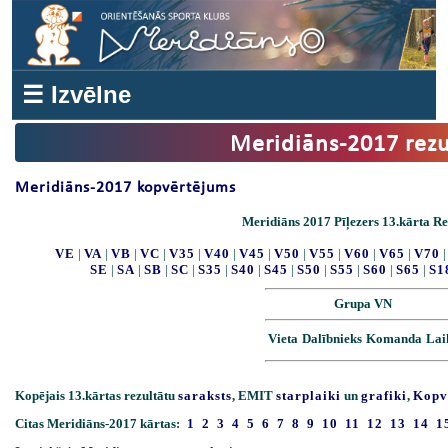
☰ Izvēlne
Meridiāns-2017 rezu
Meridiāns-2017 kopvērtējums
Meridiāns 2017 Pīļezers 13.kārta Re
VE
|
VA
|
VB
|
VC
|
V35
|
V40
|
V45
|
V50
|
V55
|
V60
|
V65
|
V70
SE
|
SA
|
SB
|
SC
|
S35
|
S40
|
S45
|
S50
|
S55
|
S60
|
S65
|
S1
Grupa VN
Vieta
Dalībnieks
Komanda
Lai
Kopējais 13.kārtas rezultātu
saraksts
, EMIT
starplaiki
un
grafiki
,
Kopv
Citas Meridiāns-2017 kārtas:
1
2
3
4
5
6
7
8
9
10
11
12
13
14
1