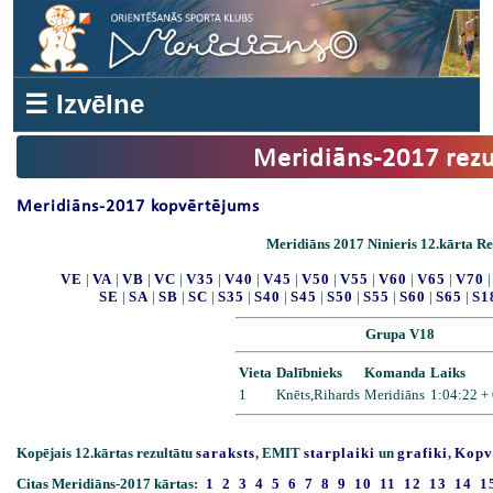
☰ Izvēlne
Meridiāns-2017 rezu
Meridiāns-2017 kopvērtējums
Meridiāns 2017 Ninieris 12.kārta Re
VE
|
VA
|
VB
|
VC
|
V35
|
V40
|
V45
|
V50
|
V55
|
V60
|
V65
|
V70
SE
|
SA
|
SB
|
SC
|
S35
|
S40
|
S45
|
S50
|
S55
|
S60
|
S65
|
S1
Grupa V18
Vieta
Dalībnieks
Komanda
Laiks
1
Knēts,Rihards
Meridiāns
1:04:22 +
Kopējais 12.kārtas rezultātu
saraksts
, EMIT
starplaiki
un
grafiki
,
Kopv
Citas Meridiāns-2017 kārtas:
1
2
3
4
5
6
7
8
9
10
11
12
13
14
1