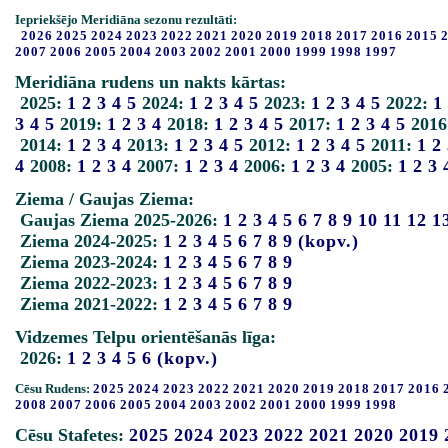
Iepriekšējo Meridiāna sezonu rezultāti:
2026
2025
2024
2023
2022
2021
2020
2019
2018
2017
2016
2015
2007
2006
2005
2004
2003
2002
2001
2000
1999
1998
1997
Meridiāna rudens un nakts kārtas:
2025:
1
2
3
4
5
2024:
1
2
3
4
5
2023:
1
2
3
4
5
2022:
1
3
4
5
2019:
1
2
3
4
2018:
1
2
3
4
5
2017:
1
2
3
4
5
2016
2014:
1
2
3
4
2013:
1
2
3
4
5
2012:
1
2
3
4
5
2011:
1
2
4
2008:
1
2
3
4
2007:
1
2
3
4
2006:
1
2
3
4
2005:
1
2
3
Ziema / Gaujas Ziema:
Gaujas Ziema 2025-2026:
1
2
3
4
5
6
7
8
9
10
11
12
1
Ziema 2024-2025:
1
2
3
4
5
6
7
8
9
(kopv.)
Ziema 2023-2024:
1
2
3
4
5
6
7
8
9
Ziema 2022-2023:
1
2
3
4
5
6
7
8
9
Ziema 2021-2022:
1
2
3
4
5
6
7
8
9
Vidzemes Telpu orientēšanās līga:
2026:
1
2
3
4
5
6
(kopv.)
Cēsu Rudens:
2025
2024
2023
2022
2021
2020
2019
2018
2017
2016
2008
2007
2006
2005
2004
2003
2002
2001
2000
1999
1998
Cēsu Stafetes:
2025
2024
2023
2022
2021
2020
2019