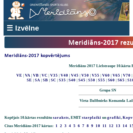
☰ Izvēlne
Meridiāns-2017 rezu
Meridiāns-2017 kopvērtējums
Meridiāns 2017 Lielstraupe 10.kārta R
VE
|
VA
|
VB
|
VC
|
V35
|
V40
|
V45
|
V50
|
V55
|
V60
|
V65
|
V70
SE
|
SA
|
SB
|
SC
|
S35
|
S40
|
S45
|
S50
|
S55
|
S60
|
S65
|
S1
Grupa SN
Vieta
Dalībnieks
Komanda
Lai
Kopējais 10.kārtas rezultātu
saraksts
, EMIT
starplaiki
un
grafiki
,
Kopv
Citas Meridiāns-2017 kārtas:
1
2
3
4
5
6
7
8
9
10
11
12
13
14
1