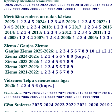
Iepriekšējo Meridiāna sezonu rezultāti:
2026
2025
2024
2023
2022
2021
2020
2019
2018
2017
2016
2015
2007
2006
2005
2004
2003
2002
2001
2000
1999
1998
1997
Meridiāna rudens un nakts kārtas:
2025:
1
2
3
4
5
2024:
1
2
3
4
5
2023:
1
2
3
4
5
2022:
1
3
4
5
2019:
1
2
3
4
2018:
1
2
3
4
5
2017:
1
2
3
4
5
2016
2014:
1
2
3
4
2013:
1
2
3
4
5
2012:
1
2
3
4
5
2011:
1
2
4
2008:
1
2
3
4
2007:
1
2
3
4
2006:
1
2
3
4
2005:
1
2
3
Ziema / Gaujas Ziema:
Gaujas Ziema 2025-2026:
1
2
3
4
5
6
7
8
9
10
11
12
1
Ziema 2024-2025:
1
2
3
4
5
6
7
8
9
(kopv.)
Ziema 2023-2024:
1
2
3
4
5
6
7
8
9
Ziema 2022-2023:
1
2
3
4
5
6
7
8
9
Ziema 2021-2022:
1
2
3
4
5
6
7
8
9
Vidzemes Telpu orientēšanās līga:
2026:
1
2
3
4
5
6
(kopv.)
Cēsu Rudens:
2025
2024
2023
2022
2021
2020
2019
2018
2017
2016
2008
2007
2006
2005
2004
2003
2002
2001
2000
1999
1998
Cēsu Stafetes:
2025
2024
2023
2022
2021
2020
2019