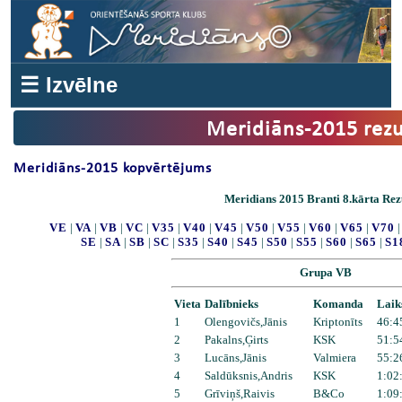
☰ Izvēlne
Meridiāns-2015 rezu
Meridiāns-2015 kopvērtējums
Meridians 2015 Branti 8.kārta Rezu
VE
|
VA
|
VB
|
VC
|
V35
|
V40
|
V45
|
V50
|
V55
|
V60
|
V65
|
V70
SE
|
SA
|
SB
|
SC
|
S35
|
S40
|
S45
|
S50
|
S55
|
S60
|
S65
|
S1
Grupa VB
Vieta
Dalībnieks
Komanda
Laik
1
Olengovičs,Jānis
Kriptonīts
46:4
2
Pakalns,Ģirts
KSK
51:5
3
Lucāns,Jānis
Valmiera
55:2
4
Saldūksnis,Andris
KSK
1:02
5
Grīviņš,Raivis
B&Co
1:09