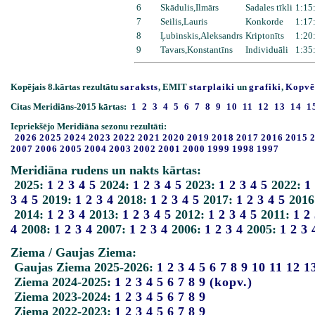
6
Skādulis,Ilmārs
Sadales tīkli
1:15
7
Seilis,Lauris
Konkorde
1:17
8
Ļubinskis,Aleksandrs
Kriptonīts
1:20
9
Tavars,Konstantīns
Individuāli
1:35
Kopējais 8.kārtas rezultātu
saraksts
, EMIT
starplaiki
un
grafiki
,
Kopvē
Citas Meridiāns-2015 kārtas:
1
2
3
4
5
6
7
8
9
10
11
12
13
14
1
Iepriekšējo Meridiāna sezonu rezultāti:
2026
2025
2024
2023
2022
2021
2020
2019
2018
2017
2016
2015
2007
2006
2005
2004
2003
2002
2001
2000
1999
1998
1997
Meridiāna rudens un nakts kārtas:
2025:
1
2
3
4
5
2024:
1
2
3
4
5
2023:
1
2
3
4
5
2022:
1
3
4
5
2019:
1
2
3
4
2018:
1
2
3
4
5
2017:
1
2
3
4
5
2016
2014:
1
2
3
4
2013:
1
2
3
4
5
2012:
1
2
3
4
5
2011:
1
2
4
2008:
1
2
3
4
2007:
1
2
3
4
2006:
1
2
3
4
2005:
1
2
3
Ziema / Gaujas Ziema:
Gaujas Ziema 2025-2026:
1
2
3
4
5
6
7
8
9
10
11
12
1
Ziema 2024-2025:
1
2
3
4
5
6
7
8
9
(kopv.)
Ziema 2023-2024:
1
2
3
4
5
6
7
8
9
Ziema 2022-2023:
1
2
3
4
5
6
7
8
9