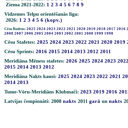
Ziema 2021-2022:
1
2
3
4
5
6
7
8
9
Vidzemes Telpu orientēšanās līga:
2026:
1
2
3
4
5
6
(kopv.)
Cēsu Rudens:
2025
2024
2023
2022
2021
2020
2019
2018
2017
2016
2008
2007
2006
2005
2004
2003
2002
2001
2000
1999
1998
Cēsu Stafetes:
2025
2024
2023
2022
2021
2020
2019
Cēsu Sprints:
2016
2015
2014
2013
2012
2011
Meridiāna Mēness stafetes:
2026
2025
2024
2023
202
2015
2014
2013
2012
Meridiāna Nakts kausi:
2025
2024
2023
2022
2021
20
2014
2013
Tume-Vōru-Meridiāns Klubmači:
2023
2019
2016
201
Latvijas čempionāti: 2008
nakts
2011
garā
un
nakts
2