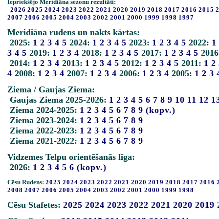
Iepriekšējo Meridiāna sezonu rezultāti:
2026
2025
2024
2023
2022
2021
2020
2019
2018
2017
2016
2015
2007
2006
2005
2004
2003
2002
2001
2000
1999
1998
1997
Meridiāna rudens un nakts kārtas:
2025:
1
2
3
4
5
2024:
1
2
3
4
5
2023:
1
2
3
4
5
2022:
1
3
4
5
2019:
1
2
3
4
2018:
1
2
3
4
5
2017:
1
2
3
4
5
2016
2014:
1
2
3
4
2013:
1
2
3
4
5
2012:
1
2
3
4
5
2011:
1
2
4
2008:
1
2
3
4
2007:
1
2
3
4
2006:
1
2
3
4
2005:
1
2
3
Ziema / Gaujas Ziema:
Gaujas Ziema 2025-2026:
1
2
3
4
5
6
7
8
9
10
11
12
1
Ziema 2024-2025:
1
2
3
4
5
6
7
8
9
(kopv.)
Ziema 2023-2024:
1
2
3
4
5
6
7
8
9
Ziema 2022-2023:
1
2
3
4
5
6
7
8
9
Ziema 2021-2022:
1
2
3
4
5
6
7
8
9
Vidzemes Telpu orientēšanās līga:
2026:
1
2
3
4
5
6
(kopv.)
Cēsu Rudens:
2025
2024
2023
2022
2021
2020
2019
2018
2017
2016
2008
2007
2006
2005
2004
2003
2002
2001
2000
1999
1998
Cēsu Stafetes:
2025
2024
2023
2022
2021
2020
2019