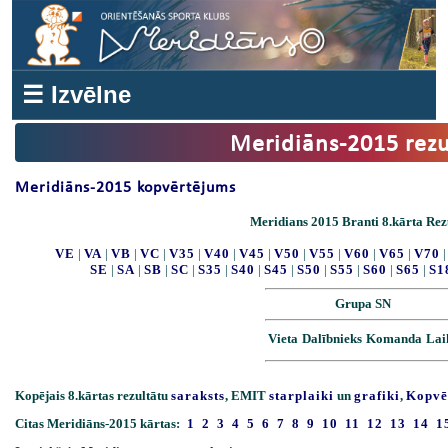
☰ Izvēlne
Meridiāns-2015 rezu
Meridiāns-2015 kopvērtējums
Meridians 2015 Branti 8.kārta Rezu
VE
|
VA
|
VB
|
VC
|
V35
|
V40
|
V45
|
V50
|
V55
|
V60
|
V65
|
V70
SE
|
SA
|
SB
|
SC
|
S35
|
S40
|
S45
|
S50
|
S55
|
S60
|
S65
|
S1
Grupa SN
Vieta
Dalībnieks
Komanda
Lai
Kopējais 8.kārtas rezultātu
saraksts
, EMIT
starplaiki
un
grafiki
,
Kopvē
Citas Meridiāns-2015 kārtas:
1
2
3
4
5
6
7
8
9
10
11
12
13
14
1