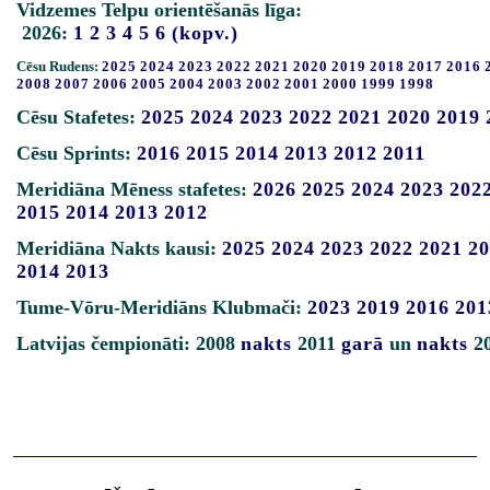
Vidzemes Telpu orientēšanās līga:
2026:
1
2
3
4
5
6
(kopv.)
Cēsu Rudens:
2025
2024
2023
2022
2021
2020
2019
2018
2017
2016
2008
2007
2006
2005
2004
2003
2002
2001
2000
1999
1998
Cēsu Stafetes:
2025
2024
2023
2022
2021
2020
2019
Cēsu Sprints:
2016
2015
2014
2013
2012
2011
Meridiāna Mēness stafetes:
2026
2025
2024
2023
202
2015
2014
2013
2012
Meridiāna Nakts kausi:
2025
2024
2023
2022
2021
20
2014
2013
Tume-Vōru-Meridiāns Klubmači:
2023
2019
2016
201
Latvijas čempionāti: 2008
nakts
2011
garā
un
nakts
2