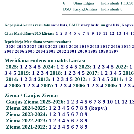
6
Utāns,Edgars
Individuāli
1:13:50
DSQ
Kriķis,Dzintars
Individuāli
0
Kopējais 4.kārtas rezultātu
saraksts
, EMIT
starplaiki
un
grafiki
,
Kopvē
Citas Meridiāns-2015 kārtas:
1
2
3
4
5
6
7
8
9
10
11
12
13
14
1
Iepriekšējo Meridiāna sezonu rezultāti:
2026
2025
2024
2023
2022
2021
2020
2019
2018
2017
2016
2015
2007
2006
2005
2004
2003
2002
2001
2000
1999
1998
1997
Meridiāna rudens un nakts kārtas:
2025:
1
2
3
4
5
2024:
1
2
3
4
5
2023:
1
2
3
4
5
2022:
1
3
4
5
2019:
1
2
3
4
2018:
1
2
3
4
5
2017:
1
2
3
4
5
2016
2014:
1
2
3
4
2013:
1
2
3
4
5
2012:
1
2
3
4
5
2011:
1
2
4
2008:
1
2
3
4
2007:
1
2
3
4
2006:
1
2
3
4
2005:
1
2
3
Ziema / Gaujas Ziema:
Gaujas Ziema 2025-2026:
1
2
3
4
5
6
7
8
9
10
11
12
1
Ziema 2024-2025:
1
2
3
4
5
6
7
8
9
(kopv.)
Ziema 2023-2024:
1
2
3
4
5
6
7
8
9
Ziema 2022-2023:
1
2
3
4
5
6
7
8
9
Ziema 2021-2022:
1
2
3
4
5
6
7
8
9