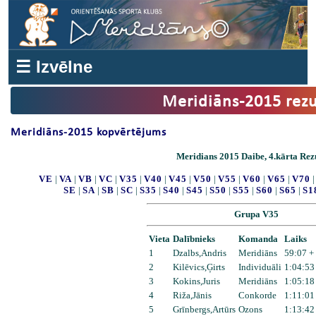
☰ Izvēlne
Meridiāns-2015 rezu
Meridiāns-2015 kopvērtējums
Meridians 2015 Daibe, 4.kārta Rezu
VE
|
VA
|
VB
|
VC
|
V35
|
V40
|
V45
|
V50
|
V55
|
V60
|
V65
|
V70
SE
|
SA
|
SB
|
SC
|
S35
|
S40
|
S45
|
S50
|
S55
|
S60
|
S65
|
S1
Grupa V35
Vieta
Dalībnieks
Komanda
Laiks
1
Dzalbs,Andris
Meridiāns
59:07 +
2
Kilēvics,Ģirts
Individuāli
1:04:53
3
Kokins,Juris
Meridiāns
1:05:18
4
Riža,Jānis
Conkorde
1:11:01
5
Grīnbergs,Artūrs
Ozons
1:13:42