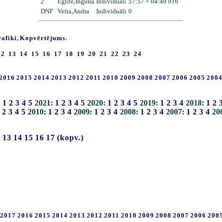
2
Eglīte,Inguna
Individuāli
57:57 + 04:49 916
DNF
Veita,Andra
Individuāli
0
rafiki
,
Kopvērtējums
.
12
13
14
15
16
17
18
19
20
21
22
23
24
2016
2015
2014
2013
2012
2011
2010
2009
2008
2007
2006
2005
200
:
1
2
3
4
5
2021:
1
2
3
4
5
2020:
1
2
3
4
5
2019:
1
2
3
4
2018:
1
2
2
3
4
5
2010:
1
2
3
4
2009:
1
2
3
4
2008:
1
2
3
4
2007:
1
2
3
4
20
2
13
14
15
16
17
(kopv.)
2017
2016
2015
2014
2013
2012
2011
2010
2009
2008
2007
2006
200