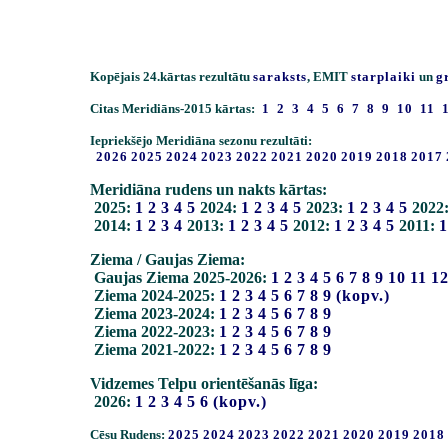
Kopējais 24.kārtas rezultātu
saraksts
, EMIT
starplaiki
un
g
Citas Meridiāns-2015 kārtas:
1
2
3
4
5
6
7
8
9
10
11
Iepriekšējo Meridiāna sezonu rezultāti:
2026
2025
2024
2023
2022
2021
2020
2019
2018
2017
Meridiāna rudens un nakts kārtas:
2025:
1
2
3
4
5
2024:
1
2
3
4
5
2023:
1
2
3
4
5
2022
2014:
1
2
3
4
2013:
1
2
3
4
5
2012:
1
2
3
4
5
2011:
1
Ziema / Gaujas Ziema:
Gaujas Ziema 2025-2026:
1
2
3
4
5
6
7
8
9
10
11
1
Ziema 2024-2025:
1
2
3
4
5
6
7
8
9
(kopv.)
Ziema 2023-2024:
1
2
3
4
5
6
7
8
9
Ziema 2022-2023:
1
2
3
4
5
6
7
8
9
Ziema 2021-2022:
1
2
3
4
5
6
7
8
9
Vidzemes Telpu orientēšanās līga:
2026:
1
2
3
4
5
6
(kopv.)
Cēsu Rudens:
2025
2024
2023
2022
2021
2020
2019
2018