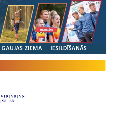
/ GAUJAS ZIEMA
IESILDĪŠANĀS
|
V10
|
V8
|
VN
|
S8
|
SN