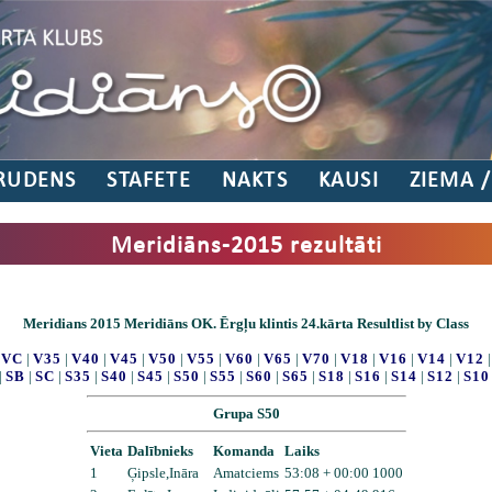
RUDENS
STAFETE
NAKTS
KAUSI
ZIEMA 
Meridiāns-2015 rezultāti
Meridians 2015 Meridiāns OK. Ērgļu klintis 24.kārta Resultlist by Class
|
VC
|
V35
|
V40
|
V45
|
V50
|
V55
|
V60
|
V65
|
V70
|
V18
|
V16
|
V14
|
V12
|
SB
|
SC
|
S35
|
S40
|
S45
|
S50
|
S55
|
S60
|
S65
|
S18
|
S16
|
S14
|
S12
|
S10
Grupa S50
Vieta
Dalībnieks
Komanda
Laiks
1
Ģipsle,Ināra
Amatciems
53:08 + 00:00 1000