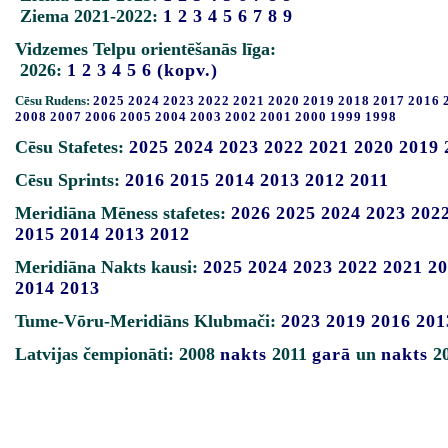
Ziema 2021-2022:
1
2
3
4
5
6
7
8
9
Vidzemes Telpu orientēšanās līga:
2026:
1
2
3
4
5
6
(kopv.)
Cēsu Rudens:
2025
2024
2023
2022
2021
2020
2019
2018
2017
2016
2008
2007
2006
2005
2004
2003
2002
2001
2000
1999
1998
Cēsu Stafetes:
2025
2024
2023
2022
2021
2020
2019
Cēsu Sprints:
2016
2015
2014
2013
2012
2011
Meridiāna Mēness stafetes:
2026
2025
2024
2023
202
2015
2014
2013
2012
Meridiāna Nakts kausi:
2025
2024
2023
2022
2021
20
2014
2013
Tume-Vōru-Meridiāns Klubmači:
2023
2019
2016
201
Latvijas čempionāti: 2008
nakts
2011
garā
un
nakts
2