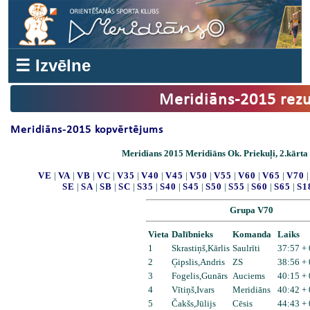
☰ Izvēlne
Meridiāns-2015 rezu
Meridiāns-2015 kopvērtējums
Meridians 2015 Meridiāns Ok. Priekuļi, 2.kārta R
VE
|
VA
|
VB
|
VC
|
V35
|
V40
|
V45
|
V50
|
V55
|
V60
|
V65
|
V70
SE
|
SA
|
SB
|
SC
|
S35
|
S40
|
S45
|
S50
|
S55
|
S60
|
S65
|
S1
Grupa V70
Vieta
Dalībnieks
Komanda
Laiks
1
Skrastiņš,Kārlis
Saulrīti
37:57 +
2
Ģipslis,Andris
ZS
38:56 +
3
Fogelis,Gunārs
Auciems
40:15 +
4
Vītiņš,Ivars
Meridiāns
40:42 +
5
Čakšs,Jūlijs
Cēsis
44:43 +