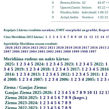
6
Berners,Edvīns
A2
44:47 +
7
Upacers,Guntis
Seniors
45:22 +
8
Priedītis,Aldis
Individuāli
1:00:33 
9
Actiņš,Andris
Veselava
1:02:32 
Kopējais 2.kārtas rezultātu
saraksts
, EMIT
starplaiki
un
grafiki
,
Kopvē
Citas Meridiāns-2015 kārtas:
1
2
3
4
5
6
7
8
9
10
11
12
13
14
1
Iepriekšējo Meridiāna sezonu rezultāti:
2026
2025
2024
2023
2022
2021
2020
2019
2018
2017
2016
2015
2007
2006
2005
2004
2003
2002
2001
2000
1999
1998
1997
Meridiāna rudens un nakts kārtas:
2025:
1
2
3
4
5
2024:
1
2
3
4
5
2023:
1
2
3
4
5
2022:
1
3
4
5
2019:
1
2
3
4
2018:
1
2
3
4
5
2017:
1
2
3
4
5
2016
2014:
1
2
3
4
2013:
1
2
3
4
5
2012:
1
2
3
4
5
2011:
1
2
4
2008:
1
2
3
4
2007:
1
2
3
4
2006:
1
2
3
4
2005:
1
2
3
Ziema / Gaujas Ziema:
Gaujas Ziema 2025-2026:
1
2
3
4
5
6
7
8
9
10
11
12
1
Ziema 2024-2025:
1
2
3
4
5
6
7
8
9
(kopv.)
Ziema 2023-2024:
1
2
3
4
5
6
7
8
9
Ziema 2022-2023:
1
2
3
4
5
6
7
8
9