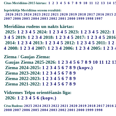
Citas Meridiāns-2015 kārtas:
1
2
3
4
5
6
7
8
9
10
11
12
13
14
1
Iepriekšējo Meridiāna sezonu rezultāti:
2026
2025
2024
2023
2022
2021
2020
2019
2018
2017
2016
2015
2007
2006
2005
2004
2003
2002
2001
2000
1999
1998
1997
Meridiāna rudens un nakts kārtas:
2025:
1
2
3
4
5
2024:
1
2
3
4
5
2023:
1
2
3
4
5
2022:
1
3
4
5
2019:
1
2
3
4
2018:
1
2
3
4
5
2017:
1
2
3
4
5
2016
2014:
1
2
3
4
2013:
1
2
3
4
5
2012:
1
2
3
4
5
2011:
1
2
4
2008:
1
2
3
4
2007:
1
2
3
4
2006:
1
2
3
4
2005:
1
2
3
Ziema / Gaujas Ziema:
Gaujas Ziema 2025-2026:
1
2
3
4
5
6
7
8
9
10
11
12
1
Ziema 2024-2025:
1
2
3
4
5
6
7
8
9
(kopv.)
Ziema 2023-2024:
1
2
3
4
5
6
7
8
9
Ziema 2022-2023:
1
2
3
4
5
6
7
8
9
Ziema 2021-2022:
1
2
3
4
5
6
7
8
9
Vidzemes Telpu orientēšanās līga:
2026:
1
2
3
4
5
6
(kopv.)
Cēsu Rudens:
2025
2024
2023
2022
2021
2020
2019
2018
2017
2016
2008
2007
2006
2005
2004
2003
2002
2001
2000
1999
1998