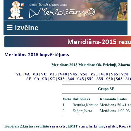
☰ Izvēlne
Meridiāns-2015 rezu
Meridiāns-2015 kopvērtējums
Meridians 2015 Meridiāns Ok. Priekuļi, 2.kārta R
VE
|
VA
|
VB
|
VC
|
V35
|
V40
|
V45
|
V50
|
V55
|
V60
|
V65
|
V70
SE
|
SA
|
SB
|
SC
|
S35
|
S40
|
S45
|
S50
|
S55
|
S60
|
S65
|
S1
Grupa SE
Vieta
Dalībnieks
Komanda
Laiks
1
Bertuka,Kristīne
Meridiāns
50:41 +
2
Zāģere,Iveta
Meridiāns
1:09:03 
Kopējais 2.kārtas rezultātu
saraksts
, EMIT
starplaiki
un
grafiki
,
Kopvē