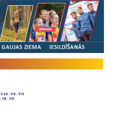
/ GAUJAS ZIEMA
IESILDĪŠANĀS
|
V10
|
V8
|
VN
|
S8
|
SN