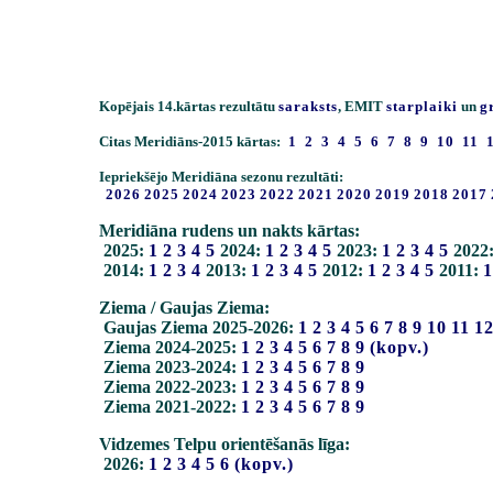
Kopējais 14.kārtas rezultātu
saraksts
, EMIT
starplaiki
un
g
Citas Meridiāns-2015 kārtas:
1
2
3
4
5
6
7
8
9
10
11
Iepriekšējo Meridiāna sezonu rezultāti:
2026
2025
2024
2023
2022
2021
2020
2019
2018
2017
Meridiāna rudens un nakts kārtas:
2025:
1
2
3
4
5
2024:
1
2
3
4
5
2023:
1
2
3
4
5
2022
2014:
1
2
3
4
2013:
1
2
3
4
5
2012:
1
2
3
4
5
2011:
1
Ziema / Gaujas Ziema:
Gaujas Ziema 2025-2026:
1
2
3
4
5
6
7
8
9
10
11
1
Ziema 2024-2025:
1
2
3
4
5
6
7
8
9
(kopv.)
Ziema 2023-2024:
1
2
3
4
5
6
7
8
9
Ziema 2022-2023:
1
2
3
4
5
6
7
8
9
Ziema 2021-2022:
1
2
3
4
5
6
7
8
9
Vidzemes Telpu orientēšanās līga:
2026:
1
2
3
4
5
6
(kopv.)