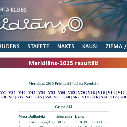
RUDENS
STAFETE
NAKTS
KAUSI
ZIEMA 
Meridiāns-2015 rezultāti
Meridians 2015 Priekuļii 14.kārta Rezultāti
|
VC
|
V35
|
V40
|
V45
|
V50
|
V55
|
V60
|
V65
|
V70
|
V18
|
V16
|
V14
|
V12
|
SB
|
SC
|
S35
|
S40
|
S45
|
S50
|
S55
|
S60
|
S65
|
S18
|
S16
|
S14
|
S12
|
S10
Grupa S45
Vieta
Dalībnieks
Komanda
Laiks
1
Kokenberga,Aiga
B&Co
1:18:39 + 00:00 1000