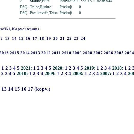
2
Staune,Elita
Individuāli
1:23:15 + 04:36 944
DSQ
Truce,Rudīte
Priekuļi
0
DSQ
Pacukeviča,Taisa
Priekuļi
0
rafiki
,
Kopvērtējums
.
12
13
14
15
16
17
18
19
20
21
22
23
24
2016
2015
2014
2013
2012
2011
2010
2009
2008
2007
2006
2005
200
:
1
2
3
4
5
2021:
1
2
3
4
5
2020:
1
2
3
4
5
2019:
1
2
3
4
2018:
1
2
2
3
4
5
2010:
1
2
3
4
2009:
1
2
3
4
2008:
1
2
3
4
2007:
1
2
3
4
20
2
13
14
15
16
17
(kopv.)