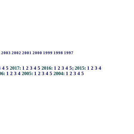
4
2003
2002
2001
2000
1999
1998
1997
3
4
5
2017:
1
2
3
4
5
2016:
1
2
3
4
5
; 2015:
1
2
3
4
06:
1
2
3
4
2005:
1
2
3
4
5
2004:
1
2
3
4
5