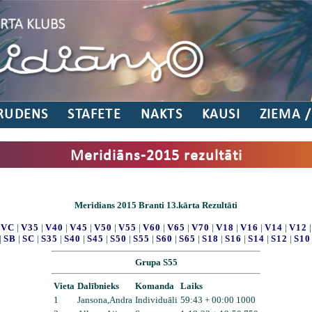
RUDENS
STAFETE
NAKTS
KAUSI
ZIEMA 
Meridiāns-2015 rezultāti
Meridians 2015 Branti 13.kārta Rezultāti
|
VC
|
V35
|
V40
|
V45
|
V50
|
V55
|
V60
|
V65
|
V70
|
V18
|
V16
|
V14
|
V12
|
SB
|
SC
|
S35
|
S40
|
S45
|
S50
|
S55
|
S60
|
S65
|
S18
|
S16
|
S14
|
S12
|
S10
Grupa S55
Vieta
Dalībnieks
Komanda
Laiks
1
Jansona,Andra
Individuāli
59:43 + 00:00 1000