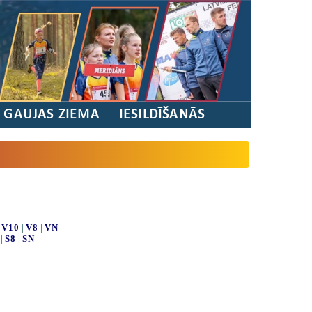
/ GAUJAS ZIEMA
IESILDĪŠANĀS
|
V10
|
V8
|
VN
|
S8
|
SN