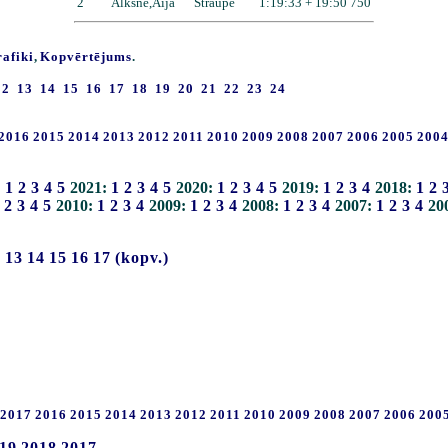
2
Alksne,Aija
Straupe
1:19:33 + 19:50 750
rafiki
,
Kopvērtējums
.
12
13
14
15
16
17
18
19
20
21
22
23
24
2016
2015
2014
2013
2012
2011
2010
2009
2008
2007
2006
2005
200
:
1
2
3
4
5
2021:
1
2
3
4
5
2020:
1
2
3
4
5
2019:
1
2
3
4
2018:
1
2
2
3
4
5
2010:
1
2
3
4
2009:
1
2
3
4
2008:
1
2
3
4
2007:
1
2
3
4
20
2
13
14
15
16
17
(kopv.)
2017
2016
2015
2014
2013
2012
2011
2010
2009
2008
2007
2006
200
19
2018
2017