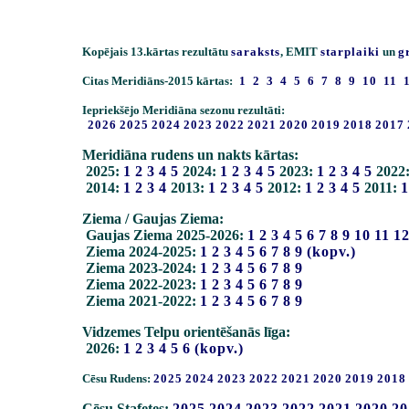
Kopējais 13.kārtas rezultātu
saraksts
, EMIT
starplaiki
un
g
Citas Meridiāns-2015 kārtas:
1
2
3
4
5
6
7
8
9
10
11
Iepriekšējo Meridiāna sezonu rezultāti:
2026
2025
2024
2023
2022
2021
2020
2019
2018
2017
Meridiāna rudens un nakts kārtas:
2025:
1
2
3
4
5
2024:
1
2
3
4
5
2023:
1
2
3
4
5
2022
2014:
1
2
3
4
2013:
1
2
3
4
5
2012:
1
2
3
4
5
2011:
1
Ziema / Gaujas Ziema:
Gaujas Ziema 2025-2026:
1
2
3
4
5
6
7
8
9
10
11
1
Ziema 2024-2025:
1
2
3
4
5
6
7
8
9
(kopv.)
Ziema 2023-2024:
1
2
3
4
5
6
7
8
9
Ziema 2022-2023:
1
2
3
4
5
6
7
8
9
Ziema 2021-2022:
1
2
3
4
5
6
7
8
9
Vidzemes Telpu orientēšanās līga:
2026:
1
2
3
4
5
6
(kopv.)
Cēsu Rudens:
2025
2024
2023
2022
2021
2020
2019
2018
Cēsu Stafetes:
2025
2024
2023
2022
2021
2020
20