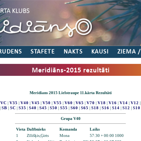
RUDENS
STAFETE
NAKTS
KAUSI
ZIEMA 
Meridiāns-2015 rezultāti
Meridians 2015 Lielstraupe 11.kārta Rezultāti
|
VC
|
V35
|
V40
|
V45
|
V50
|
V55
|
V60
|
V65
|
V70
|
V18
|
V16
|
V14
|
V12
|
SB
|
SC
|
S35
|
S40
|
S45
|
S50
|
S55
|
S60
|
S65
|
S18
|
S16
|
S14
|
S12
|
S10
Grupa V40
Vieta
Dalībnieks
Komanda
Laiks
1
Zīlišķis,Ģirts
Mona
57:30 + 00:00 1000