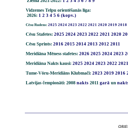
Ziema 2021-2022:
1
2
3
4
5
6
7
8
9
Vidzemes Telpu orientēšanās līga:
2026:
1
2
3
4
5
6
(kopv.)
Cēsu Rudens:
2025
2024
2023
2022
2021
2020
2019
2018
Cēsu Stafetes:
2025
2024
2023
2022
2021
2020
20
Cēsu Sprints:
2016
2015
2014
2013
2012
2011
Meridiāna Mēness stafetes:
2026
2025
2024
2023
2
Meridiāna Nakts kausi:
2025
2024
2023
2022
202
Tume-Vōru-Meridiāns Klubmači:
2023
2019
2016
Latvijas čempionāti: 2008
nakts
2011
garā
un
nakt
ORIE