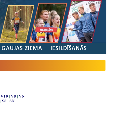
/ GAUJAS ZIEMA
IESILDĪŠANĀS
|
V10
|
V8
|
VN
|
S8
|
SN