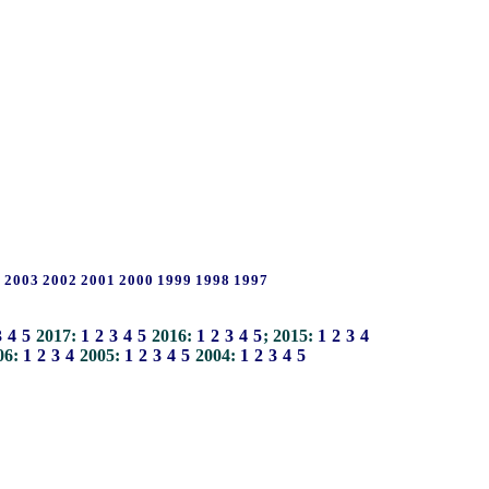
4
2003
2002
2001
2000
1999
1998
1997
3
4
5
2017:
1
2
3
4
5
2016:
1
2
3
4
5
; 2015:
1
2
3
4
06:
1
2
3
4
2005:
1
2
3
4
5
2004:
1
2
3
4
5