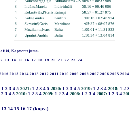
2
Kokenbergs,Uģis
Burkānciems OK
58:07 + 00:37 989
3
Indāns,Mareks
Individuāli
58:16 + 00:46 986
4
Kokarēvičs,Pēteris
Kaimņi
58:57 + 01:27 975
5
Koks,Guntis
Saulrīti
1:00:16 + 02:46 954
6
Skrastiņš,Gatis
Meridiāns
1:05:37 + 08:07 876
7
Muzikants,Ivars
Balta
1:09:01 + 11:31 833
8
Upmiņš,Andris
Balta
1:10:34 + 13:04 814
rafiki
,
Kopvērtējums
.
12
13
14
15
16
17
18
19
20
21
22
23
24
2016
2015
2014
2013
2012
2011
2010
2009
2008
2007
2006
2005
200
:
1
2
3
4
5
2021:
1
2
3
4
5
2020:
1
2
3
4
5
2019:
1
2
3
4
2018:
1
2
2
3
4
5
2010:
1
2
3
4
2009:
1
2
3
4
2008:
1
2
3
4
2007:
1
2
3
4
20
2
13
14
15
16
17
(kopv.)