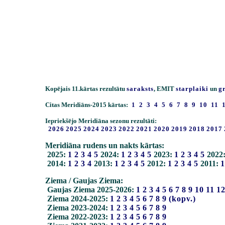
Kopējais 11.kārtas rezultātu
saraksts
, EMIT
starplaiki
un
g
Citas Meridiāns-2015 kārtas:
1
2
3
4
5
6
7
8
9
10
11
Iepriekšējo Meridiāna sezonu rezultāti:
2026
2025
2024
2023
2022
2021
2020
2019
2018
2017
Meridiāna rudens un nakts kārtas:
2025:
1
2
3
4
5
2024:
1
2
3
4
5
2023:
1
2
3
4
5
2022
2014:
1
2
3
4
2013:
1
2
3
4
5
2012:
1
2
3
4
5
2011:
1
Ziema / Gaujas Ziema:
Gaujas Ziema 2025-2026:
1
2
3
4
5
6
7
8
9
10
11
1
Ziema 2024-2025:
1
2
3
4
5
6
7
8
9
(kopv.)
Ziema 2023-2024:
1
2
3
4
5
6
7
8
9
Ziema 2022-2023:
1
2
3
4
5
6
7
8
9