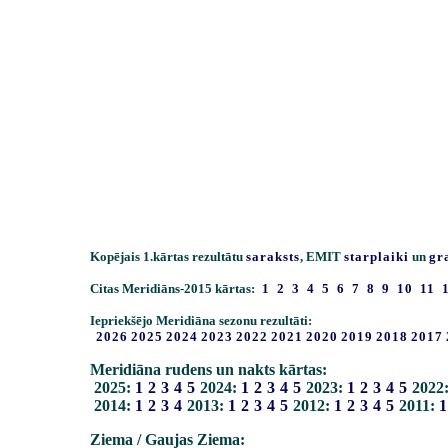
Kopējais 1.kārtas rezultātu
saraksts
, EMIT
starplaiki
un
gr
Citas Meridiāns-2015 kārtas:
1
2
3
4
5
6
7
8
9
10
11
Iepriekšējo Meridiāna sezonu rezultāti:
2026
2025
2024
2023
2022
2021
2020
2019
2018
2017
Meridiāna rudens un nakts kārtas:
2025:
1
2
3
4
5
2024:
1
2
3
4
5
2023:
1
2
3
4
5
2022
2014:
1
2
3
4
2013:
1
2
3
4
5
2012:
1
2
3
4
5
2011:
1
Ziema / Gaujas Ziema: