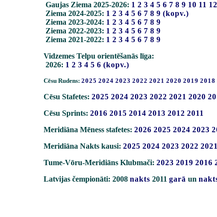
Gaujas Ziema 2025-2026:
1
2
3
4
5
6
7
8
9
10
11
1
Ziema 2024-2025:
1
2
3
4
5
6
7
8
9
(kopv.)
Ziema 2023-2024:
1
2
3
4
5
6
7
8
9
Ziema 2022-2023:
1
2
3
4
5
6
7
8
9
Ziema 2021-2022:
1
2
3
4
5
6
7
8
9
Vidzemes Telpu orientēšanās līga:
2026:
1
2
3
4
5
6
(kopv.)
Cēsu Rudens:
2025
2024
2023
2022
2021
2020
2019
2018
Cēsu Stafetes:
2025
2024
2023
2022
2021
2020
20
Cēsu Sprints:
2016
2015
2014
2013
2012
2011
Meridiāna Mēness stafetes:
2026
2025
2024
2023
2
Meridiāna Nakts kausi:
2025
2024
2023
2022
202
Tume-Vōru-Meridiāns Klubmači:
2023
2019
2016
Latvijas čempionāti: 2008
nakts
2011
garā
un
nakt