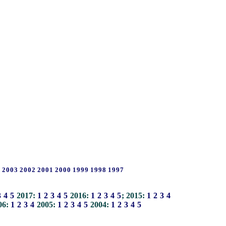
4
2003
2002
2001
2000
1999
1998
1997
3
4
5
2017:
1
2
3
4
5
2016:
1
2
3
4
5
; 2015:
1
2
3
4
06:
1
2
3
4
2005:
1
2
3
4
5
2004:
1
2
3
4
5