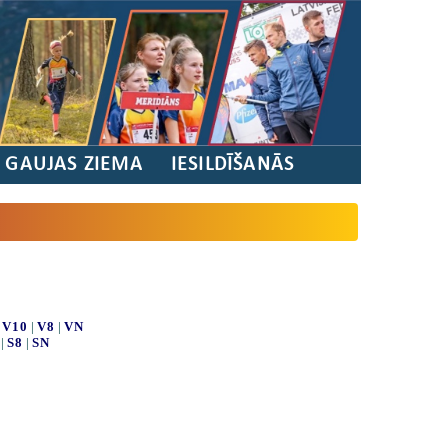
/ GAUJAS ZIEMA
IESILDĪŠANĀS
|
V10
|
V8
|
VN
|
S8
|
SN