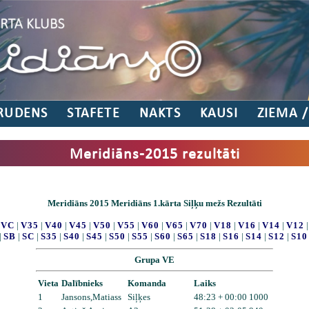
RUDENS
STAFETE
NAKTS
KAUSI
ZIEMA 
Meridiāns-2015 rezultāti
Meridiāns 2015 Meridiāns 1.kārta Siļķu mežs Rezultāti
|
VC
|
V35
|
V40
|
V45
|
V50
|
V55
|
V60
|
V65
|
V70
|
V18
|
V16
|
V14
|
V12
|
SB
|
SC
|
S35
|
S40
|
S45
|
S50
|
S55
|
S60
|
S65
|
S18
|
S16
|
S14
|
S12
|
S10
Grupa VE
Vieta
Dalībnieks
Komanda
Laiks
1
Jansons,Matiass
Siļķes
48:23 + 00:00 1000