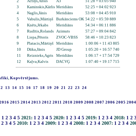
2
Actiņš,Ansis
A3
51:28 + 03:05 940
3
Kaminskis,Kārlis
Meridiāns
52:25 + 04:02 923
4
Naglis,Jānis
Meridiāns
53:08 + 04:45 910
5
Vabulis,Mārtiņš
Burkānciems OK
54:22 + 05:59 889
6
Knēts,Jēkabs
Meridiāns
54:34 + 06:11 886
7
Rudītis,Rolands
Azimuts
57:27 + 09:04 842
8
Liepa,Pēteris
ZVOC-VBSS
58:46 + 10:23 823
9
Platacis,Mārtiņš
Meridiāns
1:00:06 + 11:43 805
10
Dūka,Jānis
JD Group
1:05:20 + 16:57 740
11
Reiznieks,Agris
Meridiāns
1:06:17 + 17:54 729
12
Kaļva,Kalvis
DACVĢ
1:07:40 + 19:17 715
afiki
,
Kopvērtējums
.
12
13
14
15
16
17
18
19
20
21
22
23
24
2016
2015
2014
2013
2012
2011
2010
2009
2008
2007
2006
2005
200
:
1
2
3
4
5
2021:
1
2
3
4
5
2020:
1
2
3
4
5
2019:
1
2
3
4
2018:
1
2
2
3
4
5
2010:
1
2
3
4
2009:
1
2
3
4
2008:
1
2
3
4
2007:
1
2
3
4
20