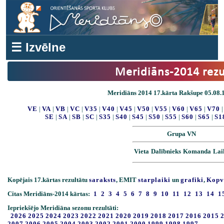
☰ Izvēlne
Meridiāns-2014 rezu
Meridiāns 2014 17.kārta Rakšupe 05.08.1
VE
|
VA
|
VB
|
VC
|
V35
|
V40
|
V45
|
V50
|
V55
|
V60
|
V65
|
V70
SE
|
SA
|
SB
|
SC
|
S35
|
S40
|
S45
|
S50
|
S55
|
S60
|
S65
|
S1
Grupa VN
Vieta
Dalībnieks
Komanda
Lai
Kopējais 17.kārtas rezultātu
saraksts
, EMIT
starplaiki
un
grafiki
,
Kopv
Citas Meridiāns-2014 kārtas:
1
2
3
4
5
6
7
8
9
10
11
12
13
14
1
Iepriekšējo Meridiāna sezonu rezultāti:
2026
2025
2024
2023
2022
2021
2020
2019
2018
2017
2016
2015
2007
2006
2005
2004
2003
2002
2001
2000
1999
1998
1997