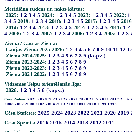
Meridiāna rudens un nakts kārtas:
2025:
1
2
3
4
5
2024:
1
2
3
4
5
2023:
1
2
3
4
5
2022:
1
3
4
5
2019:
1
2
3
4
2018:
1
2
3
4
5
2017:
1
2
3
4
5
2016
2014:
1
2
3
4
2013:
1
2
3
4
5
2012:
1
2
3
4
5
2011:
1
2
4
2008:
1
2
3
4
2007:
1
2
3
4
2006:
1
2
3
4
2005:
1
2
3
Ziema / Gaujas Ziema:
Gaujas Ziema 2025-2026:
1
2
3
4
5
6
7
8
9
10
11
12
1
Ziema 2024-2025:
1
2
3
4
5
6
7
8
9
(kopv.)
Ziema 2023-2024:
1
2
3
4
5
6
7
8
9
Ziema 2022-2023:
1
2
3
4
5
6
7
8
9
Ziema 2021-2022:
1
2
3
4
5
6
7
8
9
Vidzemes Telpu orientēšanās līga:
2026:
1
2
3
4
5
6
(kopv.)
Cēsu Rudens:
2025
2024
2023
2022
2021
2020
2019
2018
2017
2016
2008
2007
2006
2005
2004
2003
2002
2001
2000
1999
1998
Cēsu Stafetes:
2025
2024
2023
2022
2021
2020
2019
Cēsu Sprints:
2016
2015
2014
2013
2012
2011