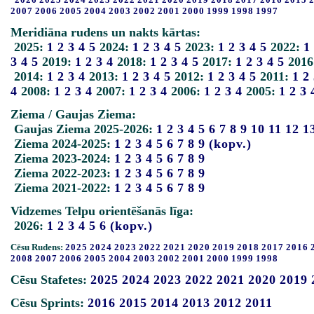
2007
2006
2005
2004
2003
2002
2001
2000
1999
1998
1997
Meridiāna rudens un nakts kārtas:
2025:
1
2
3
4
5
2024:
1
2
3
4
5
2023:
1
2
3
4
5
2022:
1
3
4
5
2019:
1
2
3
4
2018:
1
2
3
4
5
2017:
1
2
3
4
5
2016
2014:
1
2
3
4
2013:
1
2
3
4
5
2012:
1
2
3
4
5
2011:
1
2
4
2008:
1
2
3
4
2007:
1
2
3
4
2006:
1
2
3
4
2005:
1
2
3
Ziema / Gaujas Ziema:
Gaujas Ziema 2025-2026:
1
2
3
4
5
6
7
8
9
10
11
12
1
Ziema 2024-2025:
1
2
3
4
5
6
7
8
9
(kopv.)
Ziema 2023-2024:
1
2
3
4
5
6
7
8
9
Ziema 2022-2023:
1
2
3
4
5
6
7
8
9
Ziema 2021-2022:
1
2
3
4
5
6
7
8
9
Vidzemes Telpu orientēšanās līga:
2026:
1
2
3
4
5
6
(kopv.)
Cēsu Rudens:
2025
2024
2023
2022
2021
2020
2019
2018
2017
2016
2008
2007
2006
2005
2004
2003
2002
2001
2000
1999
1998
Cēsu Stafetes:
2025
2024
2023
2022
2021
2020
2019
Cēsu Sprints:
2016
2015
2014
2013
2012
2011