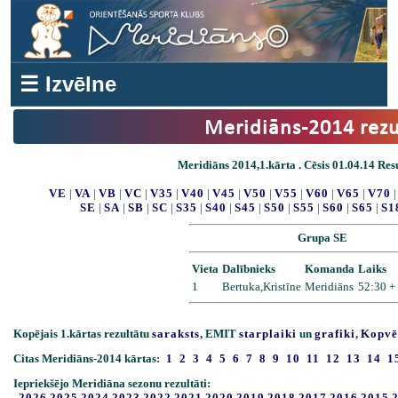
☰ Izvēlne
Meridiāns-2014 rezu
Meridiāns 2014,1.kārta . Cēsis 01.04.14 Resu
VE
|
VA
|
VB
|
VC
|
V35
|
V40
|
V45
|
V50
|
V55
|
V60
|
V65
|
V70
SE
|
SA
|
SB
|
SC
|
S35
|
S40
|
S45
|
S50
|
S55
|
S60
|
S65
|
S1
Grupa SE
Vieta
Dalībnieks
Komanda
Laiks
1
Bertuka,Kristīne
Meridiāns
52:30 +
Kopējais 1.kārtas rezultātu
saraksts
, EMIT
starplaiki
un
grafiki
,
Kopvē
Citas Meridiāns-2014 kārtas:
1
2
3
4
5
6
7
8
9
10
11
12
13
14
1
Iepriekšējo Meridiāna sezonu rezultāti:
2026
2025
2024
2023
2022
2021
2020
2019
2018
2017
2016
2015