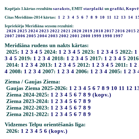
Kopējais 1.kārtas rezultātu
saraksts
, EMIT
starplaiki
un
grafiki
,
Kopvē
Citas Meridiāns-2014 kārtas:
1
2
3
4
5
6
7
8
9
10
11
12
13
14
1
Iepriekšējo Meridiāna sezonu rezultāti:
2026
2025
2024
2023
2022
2021
2020
2019
2018
2017
2016
2015
2007
2006
2005
2004
2003
2002
2001
2000
1999
1998
1997
Meridiāna rudens un nakts kārtas:
2025:
1
2
3
4
5
2024:
1
2
3
4
5
2023:
1
2
3
4
5
2022:
1
3
4
5
2019:
1
2
3
4
2018:
1
2
3
4
5
2017:
1
2
3
4
5
2016
2014:
1
2
3
4
2013:
1
2
3
4
5
2012:
1
2
3
4
5
2011:
1
2
4
2008:
1
2
3
4
2007:
1
2
3
4
2006:
1
2
3
4
2005:
1
2
3
Ziema / Gaujas Ziema:
Gaujas Ziema 2025-2026:
1
2
3
4
5
6
7
8
9
10
11
12
1
Ziema 2024-2025:
1
2
3
4
5
6
7
8
9
(kopv.)
Ziema 2023-2024:
1
2
3
4
5
6
7
8
9
Ziema 2022-2023:
1
2
3
4
5
6
7
8
9
Ziema 2021-2022:
1
2
3
4
5
6
7
8
9
Vidzemes Telpu orientēšanās līga:
2026:
1
2
3
4
5
6
(kopv.)