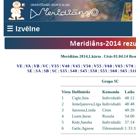
☰ Izvēlne
Meridiāns-2014 rezu
Meridiāns 2014,1.kārta . Cēsis 01.04.14 Resu
VE
|
VA
|
VB
|
VC
|
V35
|
V40
|
V45
|
V50
|
V55
|
V60
|
V65
|
V70
SE
|
SA
|
SB
|
SC
|
S35
|
S40
|
S45
|
S50
|
S55
|
S60
|
S65
|
S1
Grupa SC
Vieta
Dalībnieks
Komanda
Laiks
1
Cigle,Juta
Individuāli
48:12 
2
Jemeljanova,Līga
Individuāli
48:48 
3
Jansona,Linda
Cēsis
49:26 
4
Lunte,Inese
Rozula
54:00 
5
Kide,Sandra
Individuāli
57:14 
6
Gaile,Agnese
Ūdensstrazdi
1:33:3