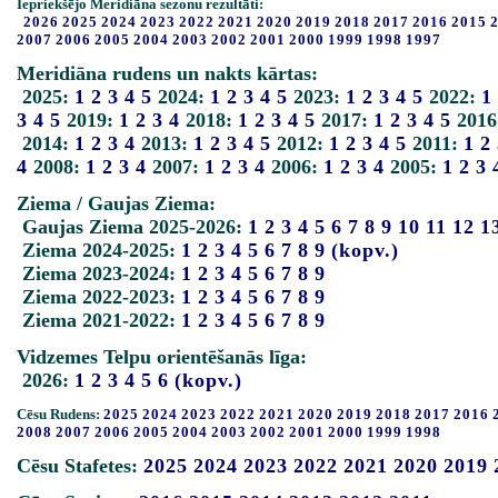
Iepriekšējo Meridiāna sezonu rezultāti:
2026
2025
2024
2023
2022
2021
2020
2019
2018
2017
2016
2015
2007
2006
2005
2004
2003
2002
2001
2000
1999
1998
1997
Meridiāna rudens un nakts kārtas:
2025:
1
2
3
4
5
2024:
1
2
3
4
5
2023:
1
2
3
4
5
2022:
1
3
4
5
2019:
1
2
3
4
2018:
1
2
3
4
5
2017:
1
2
3
4
5
2016
2014:
1
2
3
4
2013:
1
2
3
4
5
2012:
1
2
3
4
5
2011:
1
2
4
2008:
1
2
3
4
2007:
1
2
3
4
2006:
1
2
3
4
2005:
1
2
3
Ziema / Gaujas Ziema:
Gaujas Ziema 2025-2026:
1
2
3
4
5
6
7
8
9
10
11
12
1
Ziema 2024-2025:
1
2
3
4
5
6
7
8
9
(kopv.)
Ziema 2023-2024:
1
2
3
4
5
6
7
8
9
Ziema 2022-2023:
1
2
3
4
5
6
7
8
9
Ziema 2021-2022:
1
2
3
4
5
6
7
8
9
Vidzemes Telpu orientēšanās līga:
2026:
1
2
3
4
5
6
(kopv.)
Cēsu Rudens:
2025
2024
2023
2022
2021
2020
2019
2018
2017
2016
2008
2007
2006
2005
2004
2003
2002
2001
2000
1999
1998
Cēsu Stafetes:
2025
2024
2023
2022
2021
2020
2019