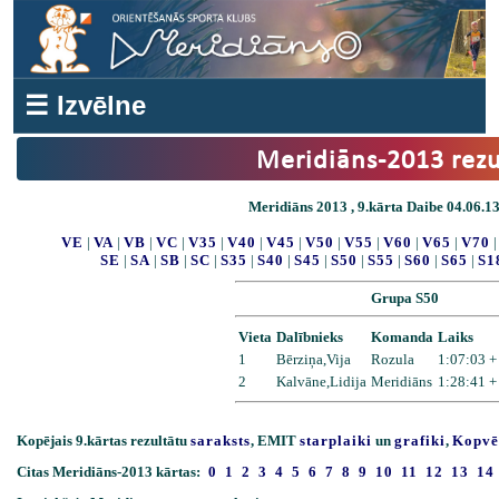
☰ Izvēlne
Meridiāns-2013 rezu
Meridiāns 2013 , 9.kārta Daibe 04.06.13
VE
|
VA
|
VB
|
VC
|
V35
|
V40
|
V45
|
V50
|
V55
|
V60
|
V65
|
V70
SE
|
SA
|
SB
|
SC
|
S35
|
S40
|
S45
|
S50
|
S55
|
S60
|
S65
|
S1
Grupa S50
Vieta
Dalībnieks
Komanda
Laiks
1
Bērziņa,Vija
Rozula
1:07:03 +
2
Kalvāne,Lidija
Meridiāns
1:28:41 +
Kopējais 9.kārtas rezultātu
saraksts
, EMIT
starplaiki
un
grafiki
,
Kopvē
Citas Meridiāns-2013 kārtas:
0
1
2
3
4
5
6
7
8
9
10
11
12
13
14