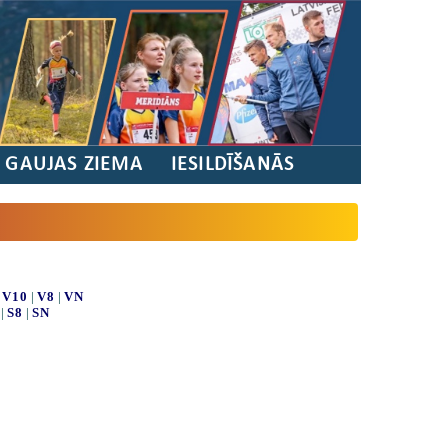
/ GAUJAS ZIEMA
IESILDĪŠANĀS
|
V10
|
V8
|
VN
|
S8
|
SN