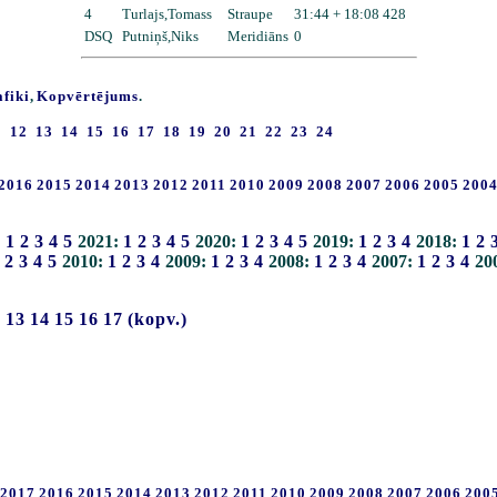
4
Turlajs,Tomass
Straupe
31:44 + 18:08 428
DSQ
Putniņš,Niks
Meridiāns
0
afiki
,
Kopvērtējums
.
1
12
13
14
15
16
17
18
19
20
21
22
23
24
2016
2015
2014
2013
2012
2011
2010
2009
2008
2007
2006
2005
200
:
1
2
3
4
5
2021:
1
2
3
4
5
2020:
1
2
3
4
5
2019:
1
2
3
4
2018:
1
2
2
3
4
5
2010:
1
2
3
4
2009:
1
2
3
4
2008:
1
2
3
4
2007:
1
2
3
4
20
2
13
14
15
16
17
(kopv.)
2017
2016
2015
2014
2013
2012
2011
2010
2009
2008
2007
2006
200