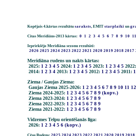
Kopējais 4.kārtas rezultātu
saraksts
, EMIT
starplaiki
un
gr
Citas Meridiāns-2013 kārtas:
0
1
2
3
4
5
6
7
8
9
10
1
Iepriekšējo Meridiāna sezonu rezultāti:
2026
2025
2024
2023
2022
2021
2020
2019
2018
2017
Meridiāna rudens un nakts kārtas:
2025:
1
2
3
4
5
2024:
1
2
3
4
5
2023:
1
2
3
4
5
2022
2014:
1
2
3
4
2013:
1
2
3
4
5
2012:
1
2
3
4
5
2011:
1
Ziema / Gaujas Ziema:
Gaujas Ziema 2025-2026:
1
2
3
4
5
6
7
8
9
10
11
1
Ziema 2024-2025:
1
2
3
4
5
6
7
8
9
(kopv.)
Ziema 2023-2024:
1
2
3
4
5
6
7
8
9
Ziema 2022-2023:
1
2
3
4
5
6
7
8
9
Ziema 2021-2022:
1
2
3
4
5
6
7
8
9
Vidzemes Telpu orientēšanās līga:
2026:
1
2
3
4
5
6
(kopv.)
Cēsu Rudens:
2025
2024
2023
2022
2021
2020
2019
2018