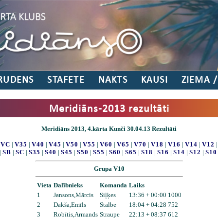
RUDENS
STAFETE
NAKTS
KAUSI
ZIEMA 
Meridiāns-2013 rezultāti
Meridiāns 2013, 4.kārta Kunči 30.04.13 Rezultāti
|
VC
|
V35
|
V40
|
V45
|
V50
|
V55
|
V60
|
V65
|
V70
|
V18
|
V16
|
V14
|
V12
|
SB
|
SC
|
S35
|
S40
|
S45
|
S50
|
S55
|
S60
|
S65
|
S18
|
S16
|
S14
|
S12
|
S10
Grupa V10
Vieta
Dalībnieks
Komanda
Laiks
1
Jansons,Mārcis
Siļķes
13:36 + 00:00 1000
2
Dakša,Emīls
Stalbe
18:04 + 04:28 752
3
Robītis,Armands
Straupe
22:13 + 08:37 612