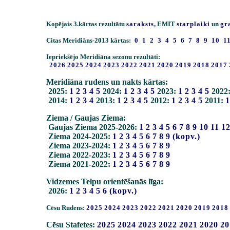
Kopējais 3.kārtas rezultātu
saraksts
, EMIT
starplaiki
un
gr
Citas Meridiāns-2013 kārtas:
0
1
2
3
4
5
6
7
8
9
10
1
Iepriekšējo Meridiāna sezonu rezultāti:
2026
2025
2024
2023
2022
2021
2020
2019
2018
2017
Meridiāna rudens un nakts kārtas:
2025:
1
2
3
4
5
2024:
1
2
3
4
5
2023:
1
2
3
4
5
2022
2014:
1
2
3
4
2013:
1
2
3
4
5
2012:
1
2
3
4
5
2011:
1
Ziema / Gaujas Ziema:
Gaujas Ziema 2025-2026:
1
2
3
4
5
6
7
8
9
10
11
1
Ziema 2024-2025:
1
2
3
4
5
6
7
8
9
(kopv.)
Ziema 2023-2024:
1
2
3
4
5
6
7
8
9
Ziema 2022-2023:
1
2
3
4
5
6
7
8
9
Ziema 2021-2022:
1
2
3
4
5
6
7
8
9
Vidzemes Telpu orientēšanās līga:
2026:
1
2
3
4
5
6
(kopv.)
Cēsu Rudens:
2025
2024
2023
2022
2021
2020
2019
2018
Cēsu Stafetes:
2025
2024
2023
2022
2021
2020
20