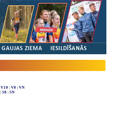
/ GAUJAS ZIEMA
IESILDĪŠANĀS
|
V10
|
V8
|
VN
|
S8
|
SN