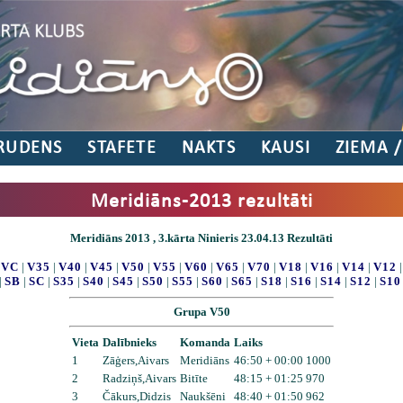
RUDENS
STAFETE
NAKTS
KAUSI
ZIEMA 
Meridiāns-2013 rezultāti
Meridiāns 2013 , 3.kārta Ninieris 23.04.13 Rezultāti
|
VC
|
V35
|
V40
|
V45
|
V50
|
V55
|
V60
|
V65
|
V70
|
V18
|
V16
|
V14
|
V12
|
SB
|
SC
|
S35
|
S40
|
S45
|
S50
|
S55
|
S60
|
S65
|
S18
|
S16
|
S14
|
S12
|
S10
Grupa V50
Vieta
Dalībnieks
Komanda
Laiks
1
Zāģers,Aivars
Meridiāns
46:50 + 00:00 1000
2
Radziņš,Aivars
Bitīte
48:15 + 01:25 970
3
Čākurs,Didzis
Naukšēni
48:40 + 01:50 962