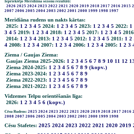
Iepriekšējo Meridiāna sezonu rezultāti:
2026
2025
2024
2023
2022
2021
2020
2019
2018
2017
2016
2015
2007
2006
2005
2004
2003
2002
2001
2000
1999
1998
1997
Meridiāna rudens un nakts kārtas:
2025:
1
2
3
4
5
2024:
1
2
3
4
5
2023:
1
2
3
4
5
2022:
1
3
4
5
2019:
1
2
3
4
2018:
1
2
3
4
5
2017:
1
2
3
4
5
2016
2014:
1
2
3
4
2013:
1
2
3
4
5
2012:
1
2
3
4
5
2011:
1
2
4
2008:
1
2
3
4
2007:
1
2
3
4
2006:
1
2
3
4
2005:
1
2
3
Ziema / Gaujas Ziema:
Gaujas Ziema 2025-2026:
1
2
3
4
5
6
7
8
9
10
11
12
1
Ziema 2024-2025:
1
2
3
4
5
6
7
8
9
(kopv.)
Ziema 2023-2024:
1
2
3
4
5
6
7
8
9
Ziema 2022-2023:
1
2
3
4
5
6
7
8
9
Ziema 2021-2022:
1
2
3
4
5
6
7
8
9
Vidzemes Telpu orientēšanās līga:
2026:
1
2
3
4
5
6
(kopv.)
Cēsu Rudens:
2025
2024
2023
2022
2021
2020
2019
2018
2017
2016
2008
2007
2006
2005
2004
2003
2002
2001
2000
1999
1998
Cēsu Stafetes:
2025
2024
2023
2022
2021
2020
2019