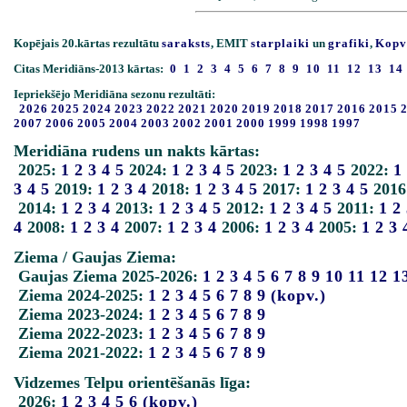
Kopējais 20.kārtas rezultātu
saraksts
, EMIT
starplaiki
un
grafiki
,
Kopv
Citas Meridiāns-2013 kārtas:
0
1
2
3
4
5
6
7
8
9
10
11
12
13
14
Iepriekšējo Meridiāna sezonu rezultāti:
2026
2025
2024
2023
2022
2021
2020
2019
2018
2017
2016
2015
2007
2006
2005
2004
2003
2002
2001
2000
1999
1998
1997
Meridiāna rudens un nakts kārtas:
2025:
1
2
3
4
5
2024:
1
2
3
4
5
2023:
1
2
3
4
5
2022:
1
3
4
5
2019:
1
2
3
4
2018:
1
2
3
4
5
2017:
1
2
3
4
5
2016
2014:
1
2
3
4
2013:
1
2
3
4
5
2012:
1
2
3
4
5
2011:
1
2
4
2008:
1
2
3
4
2007:
1
2
3
4
2006:
1
2
3
4
2005:
1
2
3
Ziema / Gaujas Ziema:
Gaujas Ziema 2025-2026:
1
2
3
4
5
6
7
8
9
10
11
12
1
Ziema 2024-2025:
1
2
3
4
5
6
7
8
9
(kopv.)
Ziema 2023-2024:
1
2
3
4
5
6
7
8
9
Ziema 2022-2023:
1
2
3
4
5
6
7
8
9
Ziema 2021-2022:
1
2
3
4
5
6
7
8
9
Vidzemes Telpu orientēšanās līga:
2026:
1
2
3
4
5
6
(kopv.)