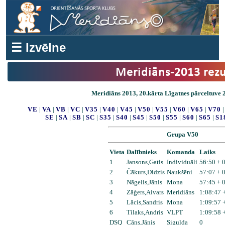
☰ Izvēlne
Meridiāns-2013 rezu
Meridiāns 2013, 20.kārta Līgatnes pārceltuve 2
VE
|
VA
|
VB
|
VC
|
V35
|
V40
|
V45
|
V50
|
V55
|
V60
|
V65
|
V70
SE
|
SA
|
SB
|
SC
|
S35
|
S40
|
S45
|
S50
|
S55
|
S60
|
S65
|
S1
Grupa V50
Vieta
Dalībnieks
Komanda
Laiks
1
Jansons,Gatis
Individuāli
56:50 + 
2
Čākurs,Didzis
Naukšēni
57:07 + 
3
Nāgelis,Jānis
Mona
57:45 + 
4
Zāģers,Aivars
Meridiāns
1:08:47 
5
Lācis,Sandris
Mona
1:09:57 
6
Tilaks,Andris
VLPT
1:09:58 
DSQ
Cāns,Jānis
Sigulda
0