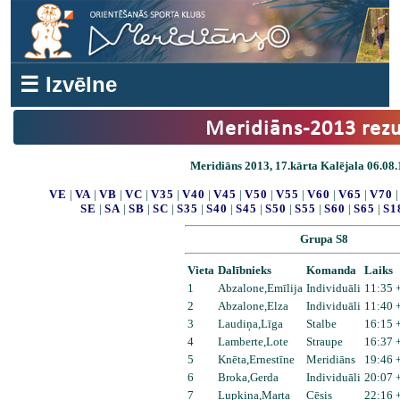
☰ Izvēlne
Meridiāns-2013 rezu
Meridiāns 2013, 17.kārta Kalējala 06.08.
VE
|
VA
|
VB
|
VC
|
V35
|
V40
|
V45
|
V50
|
V55
|
V60
|
V65
|
V70
SE
|
SA
|
SB
|
SC
|
S35
|
S40
|
S45
|
S50
|
S55
|
S60
|
S65
|
S1
Grupa S8
Vieta
Dalībnieks
Komanda
Laiks
1
Abzalone,Emīlija
Individuāli
11:35 
2
Abzalone,Elza
Individuāli
11:40 
3
Laudiņa,Līga
Stalbe
16:15 
4
Lamberte,Lote
Straupe
16:37 
5
Knēta,Ernestīne
Meridiāns
19:46 
6
Broka,Gerda
Individuāli
20:07 
7
Lupkina,Marta
Cēsis
22:16 