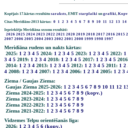
Kopējais 17.kārtas rezultātu
saraksts
, EMIT
starplaiki
un
grafiki
,
Kopv
Citas Meridiāns-2013 kārtas:
0
1
2
3
4
5
6
7
8
9
10
11
12
13
14
Iepriekšējo Meridiāna sezonu rezultāti:
2026
2025
2024
2023
2022
2021
2020
2019
2018
2017
2016
2015
2007
2006
2005
2004
2003
2002
2001
2000
1999
1998
1997
Meridiāna rudens un nakts kārtas:
2025:
1
2
3
4
5
2024:
1
2
3
4
5
2023:
1
2
3
4
5
2022:
1
3
4
5
2019:
1
2
3
4
2018:
1
2
3
4
5
2017:
1
2
3
4
5
2016
2014:
1
2
3
4
2013:
1
2
3
4
5
2012:
1
2
3
4
5
2011:
1
2
4
2008:
1
2
3
4
2007:
1
2
3
4
2006:
1
2
3
4
2005:
1
2
3
Ziema / Gaujas Ziema:
Gaujas Ziema 2025-2026:
1
2
3
4
5
6
7
8
9
10
11
12
1
Ziema 2024-2025:
1
2
3
4
5
6
7
8
9
(kopv.)
Ziema 2023-2024:
1
2
3
4
5
6
7
8
9
Ziema 2022-2023:
1
2
3
4
5
6
7
8
9
Ziema 2021-2022:
1
2
3
4
5
6
7
8
9
Vidzemes Telpu orientēšanās līga:
2026:
1
2
3
4
5
6
(kopv.)