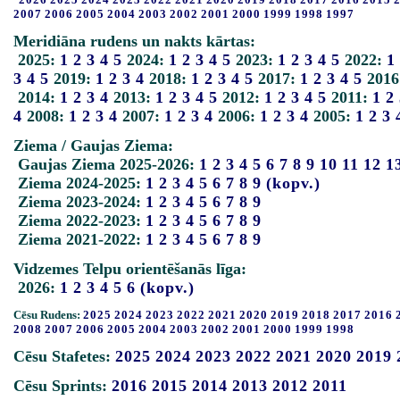
2007
2006
2005
2004
2003
2002
2001
2000
1999
1998
1997
Meridiāna rudens un nakts kārtas:
2025:
1
2
3
4
5
2024:
1
2
3
4
5
2023:
1
2
3
4
5
2022:
1
3
4
5
2019:
1
2
3
4
2018:
1
2
3
4
5
2017:
1
2
3
4
5
2016
2014:
1
2
3
4
2013:
1
2
3
4
5
2012:
1
2
3
4
5
2011:
1
2
4
2008:
1
2
3
4
2007:
1
2
3
4
2006:
1
2
3
4
2005:
1
2
3
Ziema / Gaujas Ziema:
Gaujas Ziema 2025-2026:
1
2
3
4
5
6
7
8
9
10
11
12
1
Ziema 2024-2025:
1
2
3
4
5
6
7
8
9
(kopv.)
Ziema 2023-2024:
1
2
3
4
5
6
7
8
9
Ziema 2022-2023:
1
2
3
4
5
6
7
8
9
Ziema 2021-2022:
1
2
3
4
5
6
7
8
9
Vidzemes Telpu orientēšanās līga:
2026:
1
2
3
4
5
6
(kopv.)
Cēsu Rudens:
2025
2024
2023
2022
2021
2020
2019
2018
2017
2016
2008
2007
2006
2005
2004
2003
2002
2001
2000
1999
1998
Cēsu Stafetes:
2025
2024
2023
2022
2021
2020
2019
Cēsu Sprints:
2016
2015
2014
2013
2012
2011