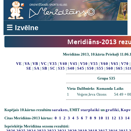
☰ Izvēlne
Meridiāns-2013 rezu
Meridiāns 2013, 10.kārta Priekuļi 11.06.
VE
|
VA
|
VB
|
VC
|
V35
|
V40
|
V45
|
V50
|
V55
|
V60
|
V65
|
V70
SE
|
SA
|
SB
|
SC
|
S35
|
S40
|
S45
|
S50
|
S55
|
S60
|
S65
|
S1
Grupa S35
Vieta
Dalībnieks
Komanda
Laiks
1
Veģere,Ieva
Ozons
54:49 + 0
Kopējais 10.kārtas rezultātu
saraksts
, EMIT
starplaiki
un
grafiki
,
Kopv
Citas Meridiāns-2013 kārtas:
0
1
2
3
4
5
6
7
8
9
10
11
12
13
14
Iepriekšējo Meridiāna sezonu rezultāti:
2026
2025
2024
2023
2022
2021
2020
2019
2018
2017
2016
2015