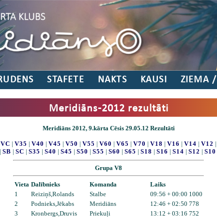
RUDENS
STAFETE
NAKTS
KAUSI
ZIEMA 
Meridiāns-2012 rezultāti
Meridiāns 2012, 9.kārta Cēsis 29.05.12 Rezultāti
|
VC
|
V35
|
V40
|
V45
|
V50
|
V55
|
V60
|
V65
|
V70
|
V18
|
V16
|
V14
|
V12
|
SB
|
SC
|
S35
|
S40
|
S45
|
S50
|
S55
|
S60
|
S65
|
S18
|
S16
|
S14
|
S12
|
S10
Grupa V8
Vieta
Dalībnieks
Komanda
Laiks
1
Reiziņš,Rolands
Stalbe
09:56 + 00:00 1000
2
Podnieks,Jēkabs
Meridiāns
12:46 + 02:50 778
3
Kronbergs,Druvis
Priekuļi
13:12 + 03:16 752