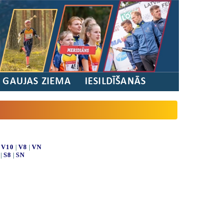
/ GAUJAS ZIEMA
IESILDĪŠANĀS
|
V10
|
V8
|
VN
|
S8
|
SN