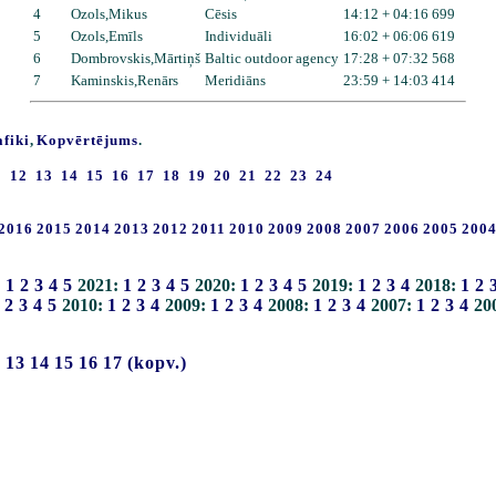
4
Ozols,Mikus
Cēsis
14:12 + 04:16 699
5
Ozols,Emīls
Individuāli
16:02 + 06:06 619
6
Dombrovskis,Mārtiņš
Baltic outdoor agency
17:28 + 07:32 568
7
Kaminskis,Renārs
Meridiāns
23:59 + 14:03 414
afiki
,
Kopvērtējums
.
1
12
13
14
15
16
17
18
19
20
21
22
23
24
2016
2015
2014
2013
2012
2011
2010
2009
2008
2007
2006
2005
200
:
1
2
3
4
5
2021:
1
2
3
4
5
2020:
1
2
3
4
5
2019:
1
2
3
4
2018:
1
2
2
3
4
5
2010:
1
2
3
4
2009:
1
2
3
4
2008:
1
2
3
4
2007:
1
2
3
4
20
2
13
14
15
16
17
(kopv.)