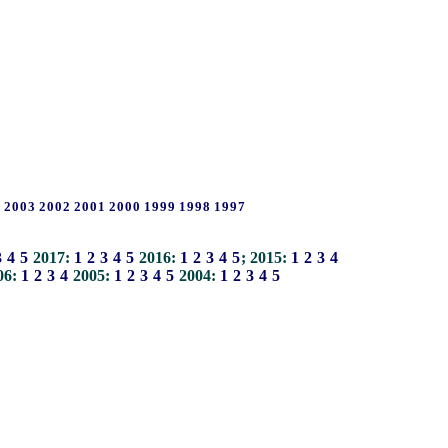
4
2003
2002
2001
2000
1999
1998
1997
3
4
5
2017:
1
2
3
4
5
2016:
1
2
3
4
5
; 2015:
1
2
3
4
06:
1
2
3
4
2005:
1
2
3
4
5
2004:
1
2
3
4
5