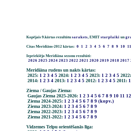
Kopējais 9.kārtas rezultātu
saraksts
, EMIT
starplaiki
un
gr
Citas Meridiāns-2012 kārtas:
0
1
2
3
4
5
6
7
8
9
10
1
Iepriekšējo Meridiāna sezonu rezultāti:
2026
2025
2024
2023
2022
2021
2020
2019
2018
2017
Meridiāna rudens un nakts kārtas:
2025:
1
2
3
4
5
2024:
1
2
3
4
5
2023:
1
2
3
4
5
2022
2014:
1
2
3
4
2013:
1
2
3
4
5
2012:
1
2
3
4
5
2011:
1
Ziema / Gaujas Ziema:
Gaujas Ziema 2025-2026:
1
2
3
4
5
6
7
8
9
10
11
1
Ziema 2024-2025:
1
2
3
4
5
6
7
8
9
(kopv.)
Ziema 2023-2024:
1
2
3
4
5
6
7
8
9
Ziema 2022-2023:
1
2
3
4
5
6
7
8
9
Ziema 2021-2022:
1
2
3
4
5
6
7
8
9
Vidzemes Telpu orientēšanās līga: