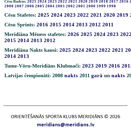
Cēsu Rudens:
2025
2024
2023
2022
2021
2020
2019
2018
2017
2016
2008
2007
2006
2005
2004
2003
2002
2001
2000
1999
1998
Cēsu Stafetes:
2025
2024
2023
2022
2021
2020
2019
Cēsu Sprints:
2016
2015
2014
2013
2012
2011
Meridiāna Mēness stafetes:
2026
2025
2024
2023
202
2015
2014
2013
2012
Meridiāna Nakts kausi:
2025
2024
2023
2022
2021
20
2014
2013
Tume-Vōru-Meridiāns Klubmači:
2023
2019
2016
201
Latvijas čempionāti: 2008
nakts
2011
garā
un
nakts
2
ORIENTĒŠANĀS SPORTA KLUBS MERIDIĀNS © 2026
meridians@meridians.lv