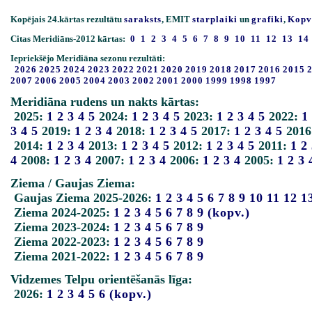
Kopējais 24.kārtas rezultātu
saraksts
, EMIT
starplaiki
un
grafiki
,
Kopv
Citas Meridiāns-2012 kārtas:
0
1
2
3
4
5
6
7
8
9
10
11
12
13
14
Iepriekšējo Meridiāna sezonu rezultāti:
2026
2025
2024
2023
2022
2021
2020
2019
2018
2017
2016
2015
2007
2006
2005
2004
2003
2002
2001
2000
1999
1998
1997
Meridiāna rudens un nakts kārtas:
2025:
1
2
3
4
5
2024:
1
2
3
4
5
2023:
1
2
3
4
5
2022:
1
3
4
5
2019:
1
2
3
4
2018:
1
2
3
4
5
2017:
1
2
3
4
5
2016
2014:
1
2
3
4
2013:
1
2
3
4
5
2012:
1
2
3
4
5
2011:
1
2
4
2008:
1
2
3
4
2007:
1
2
3
4
2006:
1
2
3
4
2005:
1
2
3
Ziema / Gaujas Ziema:
Gaujas Ziema 2025-2026:
1
2
3
4
5
6
7
8
9
10
11
12
1
Ziema 2024-2025:
1
2
3
4
5
6
7
8
9
(kopv.)
Ziema 2023-2024:
1
2
3
4
5
6
7
8
9
Ziema 2022-2023:
1
2
3
4
5
6
7
8
9
Ziema 2021-2022:
1
2
3
4
5
6
7
8
9
Vidzemes Telpu orientēšanās līga:
2026:
1
2
3
4
5
6
(kopv.)