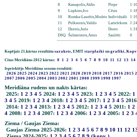
8
Kanapolis,Aldis
Piepe
1:1
9
Lupkins,Ivo
Cēsis
1:1
10
Romka-Laurītis,Modris
Individuāli
1:1
11
Pulkstenis,Valdis
Lattelekom
1:2
12
Dzenis,Juris
Dores
1:3
DSQ
Šulmeisters,Arnis
Saulrīti
0
Kopējais 21.kārtas rezultātu
saraksts
, EMIT
starplaiki
un
grafiki
,
Kopv
Citas Meridiāns-2012 kārtas:
0
1
2
3
4
5
6
7
8
9
10
11
12
13
14
Iepriekšējo Meridiāna sezonu rezultāti:
2026
2025
2024
2023
2022
2021
2020
2019
2018
2017
2016
2015
2007
2006
2005
2004
2003
2002
2001
2000
1999
1998
1997
Meridiāna rudens un nakts kārtas:
2025:
1
2
3
4
5
2024:
1
2
3
4
5
2023:
1
2
3
4
5
2022:
1
3
4
5
2019:
1
2
3
4
2018:
1
2
3
4
5
2017:
1
2
3
4
5
2016
2014:
1
2
3
4
2013:
1
2
3
4
5
2012:
1
2
3
4
5
2011:
1
2
4
2008:
1
2
3
4
2007:
1
2
3
4
2006:
1
2
3
4
2005:
1
2
3
Ziema / Gaujas Ziema:
Gaujas Ziema 2025-2026:
1
2
3
4
5
6
7
8
9
10
11
12
1
Ziema 2024-2025:
1
2
3
4
5
6
7
8
9
(kopv.)