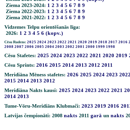
Ziema 2023-2024:
1
2
3
4
5
6
7
8
9
Ziema 2022-2023:
1
2
3
4
5
6
7
8
9
Ziema 2021-2022:
1
2
3
4
5
6
7
8
9
Vidzemes Telpu orientēšanās līga:
2026:
1
2
3
4
5
6
(kopv.)
Cēsu Rudens:
2025
2024
2023
2022
2021
2020
2019
2018
2017
2016
2008
2007
2006
2005
2004
2003
2002
2001
2000
1999
1998
Cēsu Stafetes:
2025
2024
2023
2022
2021
2020
2019
Cēsu Sprints:
2016
2015
2014
2013
2012
2011
Meridiāna Mēness stafetes:
2026
2025
2024
2023
202
2015
2014
2013
2012
Meridiāna Nakts kausi:
2025
2024
2023
2022
2021
20
2014
2013
Tume-Vōru-Meridiāns Klubmači:
2023
2019
2016
201
Latvijas čempionāti: 2008
nakts
2011
garā
un
nakts
2