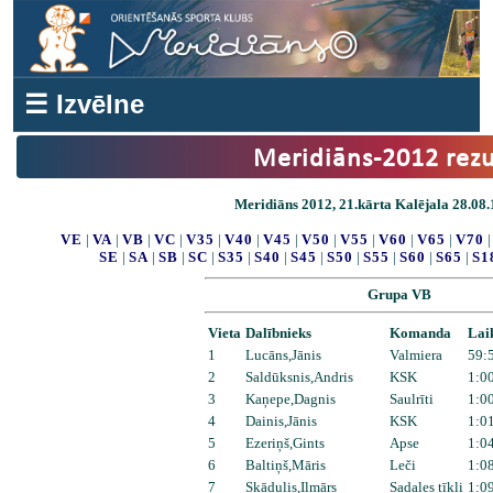
☰ Izvēlne
Meridiāns-2012 rezu
Meridiāns 2012, 21.kārta Kalējala 28.08.
VE
|
VA
|
VB
|
VC
|
V35
|
V40
|
V45
|
V50
|
V55
|
V60
|
V65
|
V70
SE
|
SA
|
SB
|
SC
|
S35
|
S40
|
S45
|
S50
|
S55
|
S60
|
S65
|
S1
Grupa VB
Vieta
Dalībnieks
Komanda
Lai
1
Lucāns,Jānis
Valmiera
59:
2
Saldūksnis,Andris
KSK
1:0
3
Kaņepe,Dagnis
Saulrīti
1:0
4
Dainis,Jānis
KSK
1:0
5
Ezeriņš,Gints
Apse
1:0
6
Baltiņš,Māris
Leči
1:0
7
Skādulis,Ilmārs
Sadales tīkli
1:0