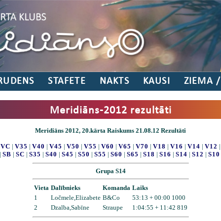
RUDENS
STAFETE
NAKTS
KAUSI
ZIEMA 
Meridiāns-2012 rezultāti
Meridiāns 2012, 20.kārta Raiskums 21.08.12 Rezultāti
|
VC
|
V35
|
V40
|
V45
|
V50
|
V55
|
V60
|
V65
|
V70
|
V18
|
V16
|
V14
|
V12
|
SB
|
SC
|
S35
|
S40
|
S45
|
S50
|
S55
|
S60
|
S65
|
S18
|
S16
|
S14
|
S12
|
S10
Grupa S14
Vieta
Dalībnieks
Komanda
Laiks
1
Ločmele,Elizabete
B&Co
53:13 + 00:00 1000
2
Dzalba,Sabīne
Straupe
1:04:55 + 11:42 819