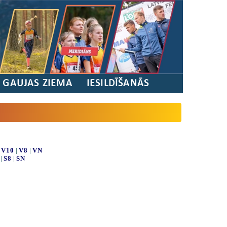
/ GAUJAS ZIEMA
IESILDĪŠANĀS
|
V10
|
V8
|
VN
|
S8
|
SN