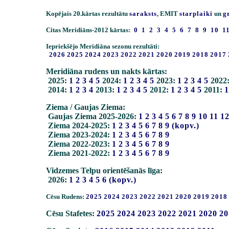
Kopējais 20.kārtas rezultātu
saraksts
, EMIT
starplaiki
un
g
Citas Meridiāns-2012 kārtas:
0
1
2
3
4
5
6
7
8
9
10
1
Iepriekšējo Meridiāna sezonu rezultāti:
2026
2025
2024
2023
2022
2021
2020
2019
2018
2017
Meridiāna rudens un nakts kārtas:
2025:
1
2
3
4
5
2024:
1
2
3
4
5
2023:
1
2
3
4
5
2022
2014:
1
2
3
4
2013:
1
2
3
4
5
2012:
1
2
3
4
5
2011:
1
Ziema / Gaujas Ziema:
Gaujas Ziema 2025-2026:
1
2
3
4
5
6
7
8
9
10
11
1
Ziema 2024-2025:
1
2
3
4
5
6
7
8
9
(kopv.)
Ziema 2023-2024:
1
2
3
4
5
6
7
8
9
Ziema 2022-2023:
1
2
3
4
5
6
7
8
9
Ziema 2021-2022:
1
2
3
4
5
6
7
8
9
Vidzemes Telpu orientēšanās līga:
2026:
1
2
3
4
5
6
(kopv.)
Cēsu Rudens:
2025
2024
2023
2022
2021
2020
2019
2018
Cēsu Stafetes:
2025
2024
2023
2022
2021
2020
20