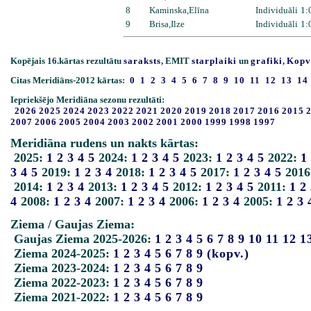
8
Kaminska,Elīna
Individuāli
1:
9
Brisa,Ilze
Individuāli
1:
Kopējais 16.kārtas rezultātu
saraksts
, EMIT
starplaiki
un
grafiki
,
Kopv
Citas Meridiāns-2012 kārtas:
0
1
2
3
4
5
6
7
8
9
10
11
12
13
14
Iepriekšējo Meridiāna sezonu rezultāti:
2026
2025
2024
2023
2022
2021
2020
2019
2018
2017
2016
2015
2007
2006
2005
2004
2003
2002
2001
2000
1999
1998
1997
Meridiāna rudens un nakts kārtas:
2025:
1
2
3
4
5
2024:
1
2
3
4
5
2023:
1
2
3
4
5
2022:
1
3
4
5
2019:
1
2
3
4
2018:
1
2
3
4
5
2017:
1
2
3
4
5
2016
2014:
1
2
3
4
2013:
1
2
3
4
5
2012:
1
2
3
4
5
2011:
1
2
4
2008:
1
2
3
4
2007:
1
2
3
4
2006:
1
2
3
4
2005:
1
2
3
Ziema / Gaujas Ziema:
Gaujas Ziema 2025-2026:
1
2
3
4
5
6
7
8
9
10
11
12
1
Ziema 2024-2025:
1
2
3
4
5
6
7
8
9
(kopv.)
Ziema 2023-2024:
1
2
3
4
5
6
7
8
9
Ziema 2022-2023:
1
2
3
4
5
6
7
8
9
Ziema 2021-2022:
1
2
3
4
5
6
7
8
9