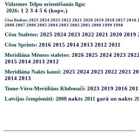
Vidzemes Telpu orientēšanās līga:
2026:
1
2
3
4
5
6
(kopv.)
Cēsu Rudens:
2025
2024
2023
2022
2021
2020
2019
2018
2017
2016
2008
2007
2006
2005
2004
2003
2002
2001
2000
1999
1998
Cēsu Stafetes:
2025
2024
2023
2022
2021
2020
2019
Cēsu Sprints:
2016
2015
2014
2013
2012
2011
Meridiāna Mēness stafetes:
2026
2025
2024
2023
202
2015
2014
2013
2012
Meridiāna Nakts kausi:
2025
2024
2023
2022
2021
20
2014
2013
Tume-Vōru-Meridiāns Klubmači:
2023
2019
2016
201
Latvijas čempionāti: 2008
nakts
2011
garā
un
nakts
2