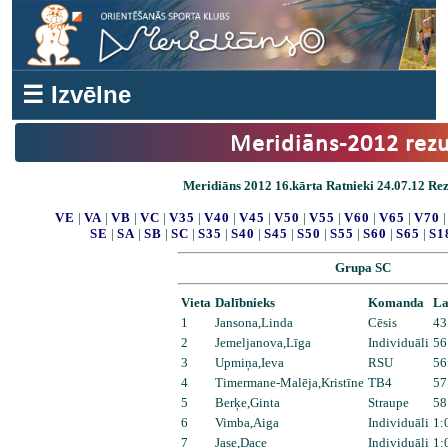
☰ Izvēlne
Meridiāns-2012 rezu
Meridiāns 2012 16.kārta Ratnieki 24.07.12 Re
VE
|
VA
|
VB
|
VC
|
V35
|
V40
|
V45
|
V50
|
V55
|
V60
|
V65
|
V70
SE
|
SA
|
SB
|
SC
|
S35
|
S40
|
S45
|
S50
|
S55
|
S60
|
S65
|
S1
Grupa SC
Vieta
Dalībnieks
Komanda
La
1
Jansona,Linda
Cēsis
43
2
Jemeljanova,Līga
Individuāli
56
3
Upmiņa,Ieva
RSU
56
4
Timermane-Malēja,Kristīne
TB4
57
5
Berķe,Ginta
Straupe
58
6
Vimba,Aiga
Individuāli
1:
7
Jase,Dace
Individuāli
1: