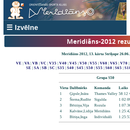
☰ Izvēlne
Meridiāns-2012 rezu
Meridiāns 2012, 13. kārta Strīķupe 26.06.
VE
|
VA
|
VB
|
VC
|
V35
|
V40
|
V45
|
V50
|
V55
|
V60
|
V65
|
V70
SE
|
SA
|
SB
|
SC
|
S35
|
S40
|
S45
|
S50
|
S55
|
S60
|
S65
|
S1
Grupa S50
Vieta
Dalībnieks
Komanda
Laiks
1
Ģipsle,Ināra
Thames Valley
58:12 
2
Šterna,Rudīte
Sigulda
1:02:0
3
Bērziņa,Vija
Rozula
1:07:3
4
Kalvāne,Lidija
Meridiāns
1:25:4
5
Bīriņa,Inga
Individuāli
1:25:5