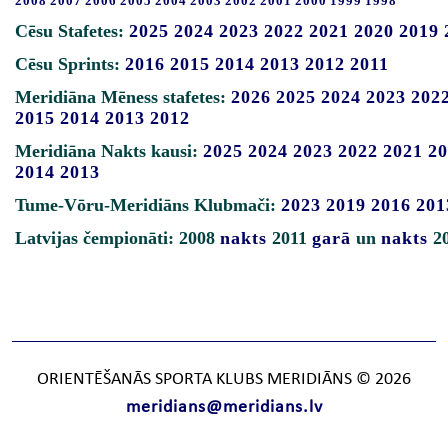
2008
2007
2006
2005
2004
2003
2002
2001
2000
1999
1998
Cēsu Stafetes:
2025
2024
2023
2022
2021
2020
2019
Cēsu Sprints:
2016
2015
2014
2013
2012
2011
Meridiāna Mēness stafetes:
2026
2025
2024
2023
202
2015
2014
2013
2012
Meridiāna Nakts kausi:
2025
2024
2023
2022
2021
20
2014
2013
Tume-Vōru-Meridiāns Klubmači:
2023
2019
2016
201
Latvijas čempionāti: 2008
nakts
2011
garā
un
nakts
2
ORIENTĒŠANĀS SPORTA KLUBS MERIDIĀNS © 2026
meridians@meridians.lv