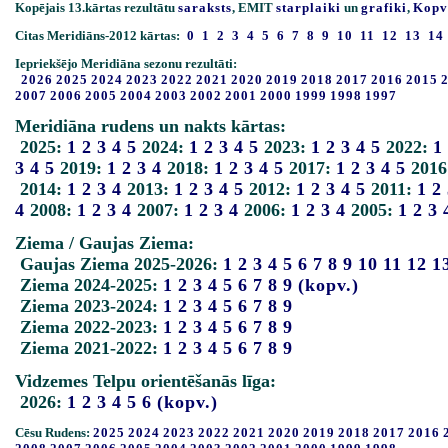
Kopējais 13.kārtas rezultātu
saraksts
, EMIT
starplaiki
un
grafiki
,
Kopv
Citas Meridiāns-2012 kārtas:
0
1
2
3
4
5
6
7
8
9
10
11
12
13
14
Iepriekšējo Meridiāna sezonu rezultāti:
2026
2025
2024
2023
2022
2021
2020
2019
2018
2017
2016
2015
2007
2006
2005
2004
2003
2002
2001
2000
1999
1998
1997
Meridiāna rudens un nakts kārtas:
2025:
1
2
3
4
5
2024:
1
2
3
4
5
2023:
1
2
3
4
5
2022:
1
3
4
5
2019:
1
2
3
4
2018:
1
2
3
4
5
2017:
1
2
3
4
5
2016
2014:
1
2
3
4
2013:
1
2
3
4
5
2012:
1
2
3
4
5
2011:
1
2
4
2008:
1
2
3
4
2007:
1
2
3
4
2006:
1
2
3
4
2005:
1
2
3
Ziema / Gaujas Ziema:
Gaujas Ziema 2025-2026:
1
2
3
4
5
6
7
8
9
10
11
12
1
Ziema 2024-2025:
1
2
3
4
5
6
7
8
9
(kopv.)
Ziema 2023-2024:
1
2
3
4
5
6
7
8
9
Ziema 2022-2023:
1
2
3
4
5
6
7
8
9
Ziema 2021-2022:
1
2
3
4
5
6
7
8
9
Vidzemes Telpu orientēšanās līga:
2026:
1
2
3
4
5
6
(kopv.)
Cēsu Rudens:
2025
2024
2023
2022
2021
2020
2019
2018
2017
2016