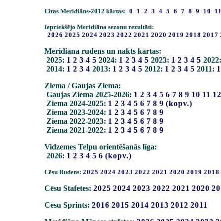
Citas Meridiāns-2012 kārtas:
0
1
2
3
4
5
6
7
8
9
10
1
Iepriekšējo Meridiāna sezonu rezultāti:
2026
2025
2024
2023
2022
2021
2020
2019
2018
2017
Meridiāna rudens un nakts kārtas:
2025:
1
2
3
4
5
2024:
1
2
3
4
5
2023:
1
2
3
4
5
2022
2014:
1
2
3
4
2013:
1
2
3
4
5
2012:
1
2
3
4
5
2011:
1
Ziema / Gaujas Ziema:
Gaujas Ziema 2025-2026:
1
2
3
4
5
6
7
8
9
10
11
1
Ziema 2024-2025:
1
2
3
4
5
6
7
8
9
(kopv.)
Ziema 2023-2024:
1
2
3
4
5
6
7
8
9
Ziema 2022-2023:
1
2
3
4
5
6
7
8
9
Ziema 2021-2022:
1
2
3
4
5
6
7
8
9
Vidzemes Telpu orientēšanās līga:
2026:
1
2
3
4
5
6
(kopv.)
Cēsu Rudens:
2025
2024
2023
2022
2021
2020
2019
2018
Cēsu Stafetes:
2025
2024
2023
2022
2021
2020
20
Cēsu Sprints:
2016
2015
2014
2013
2012
2011