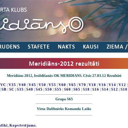
RUDENS
STAFETE
NAKTS
KAUSI
ZIEMA 
Meridiāns-2012 rezultāti
Meridiāns 2012, Iesildīšanās OK MERIDIANS. Cēsis 27.03.12 Rezultāti
|
VC
|
V35
|
V40
|
V45
|
V50
|
V55
|
V60
|
V65
|
V70
|
V18
|
V16
|
V14
|
V12
|
SB
|
SC
|
S35
|
S40
|
S45
|
S50
|
S55
|
S60
|
S65
|
S18
|
S16
|
S14
|
S12
|
S10
Grupa S65
Vieta
Dalībnieks
Komanda
Laiks
afiki
,
Kopvērtējums
.