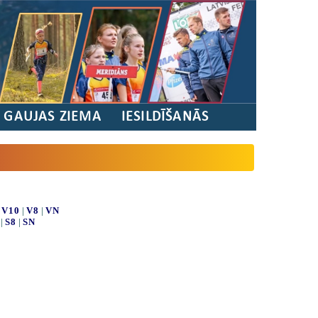
/ GAUJAS ZIEMA
IESILDĪŠANĀS
|
V10
|
V8
|
VN
|
S8
|
SN