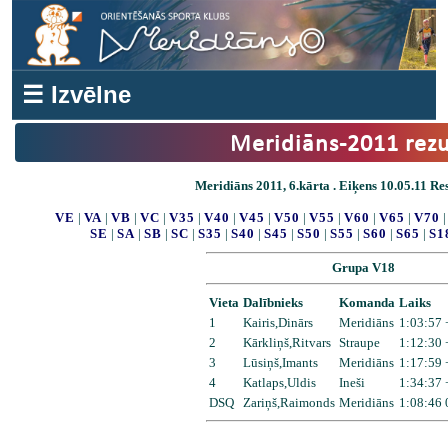
☰ Izvēlne
Meridiāns-2011 rezu
Meridiāns 2011, 6.kārta . Eiķens 10.05.11 Res
VE
|
VA
|
VB
|
VC
|
V35
|
V40
|
V45
|
V50
|
V55
|
V60
|
V65
|
V70
SE
|
SA
|
SB
|
SC
|
S35
|
S40
|
S45
|
S50
|
S55
|
S60
|
S65
|
S1
Grupa V18
Vieta
Dalībnieks
Komanda
Laiks
1
Kairis,Dinārs
Meridiāns
1:03:57 
2
Kārkliņš,Ritvars
Straupe
1:12:30 
3
Lūsiņš,Imants
Meridiāns
1:17:59 
4
Katlaps,Uldis
Ineši
1:34:37 
DSQ
Zariņš,Raimonds
Meridiāns
1:08:46 