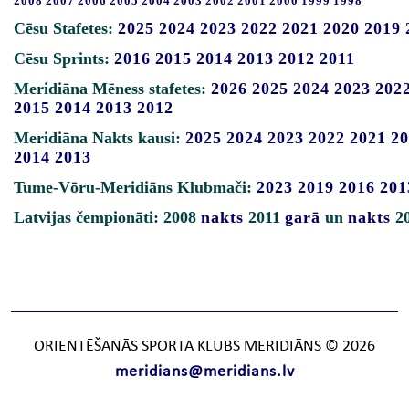
2008
2007
2006
2005
2004
2003
2002
2001
2000
1999
1998
Cēsu Stafetes:
2025
2024
2023
2022
2021
2020
2019
Cēsu Sprints:
2016
2015
2014
2013
2012
2011
Meridiāna Mēness stafetes:
2026
2025
2024
2023
202
2015
2014
2013
2012
Meridiāna Nakts kausi:
2025
2024
2023
2022
2021
20
2014
2013
Tume-Vōru-Meridiāns Klubmači:
2023
2019
2016
201
Latvijas čempionāti: 2008
nakts
2011
garā
un
nakts
2
ORIENTĒŠANĀS SPORTA KLUBS MERIDIĀNS © 2026
meridians@meridians.lv