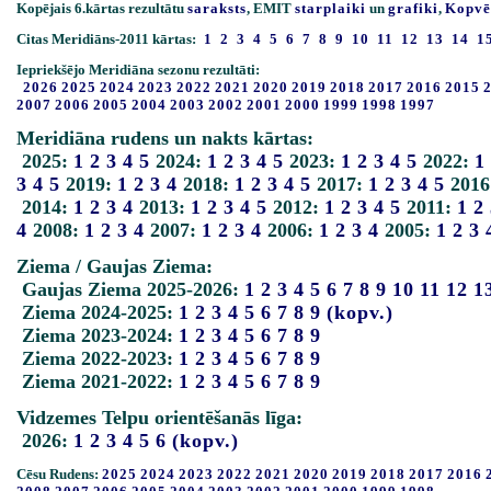
Kopējais 6.kārtas rezultātu
saraksts
, EMIT
starplaiki
un
grafiki
,
Kopvē
Citas Meridiāns-2011 kārtas:
1
2
3
4
5
6
7
8
9
10
11
12
13
14
1
Iepriekšējo Meridiāna sezonu rezultāti:
2026
2025
2024
2023
2022
2021
2020
2019
2018
2017
2016
2015
2007
2006
2005
2004
2003
2002
2001
2000
1999
1998
1997
Meridiāna rudens un nakts kārtas:
2025:
1
2
3
4
5
2024:
1
2
3
4
5
2023:
1
2
3
4
5
2022:
1
3
4
5
2019:
1
2
3
4
2018:
1
2
3
4
5
2017:
1
2
3
4
5
2016
2014:
1
2
3
4
2013:
1
2
3
4
5
2012:
1
2
3
4
5
2011:
1
2
4
2008:
1
2
3
4
2007:
1
2
3
4
2006:
1
2
3
4
2005:
1
2
3
Ziema / Gaujas Ziema:
Gaujas Ziema 2025-2026:
1
2
3
4
5
6
7
8
9
10
11
12
1
Ziema 2024-2025:
1
2
3
4
5
6
7
8
9
(kopv.)
Ziema 2023-2024:
1
2
3
4
5
6
7
8
9
Ziema 2022-2023:
1
2
3
4
5
6
7
8
9
Ziema 2021-2022:
1
2
3
4
5
6
7
8
9
Vidzemes Telpu orientēšanās līga:
2026:
1
2
3
4
5
6
(kopv.)
Cēsu Rudens:
2025
2024
2023
2022
2021
2020
2019
2018
2017
2016