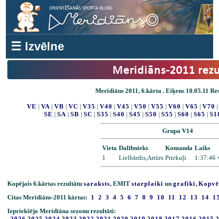
☰ Izvēlne
Meridiāns-2011 rezu
Meridiāns 2011, 6.kārta . Eiķens 10.05.11 Res
VE
|
VA
|
VB
|
VC
|
V35
|
V40
|
V45
|
V50
|
V55
|
V60
|
V65
|
V70
SE
|
SA
|
SB
|
SC
|
S35
|
S40
|
S45
|
S50
|
S55
|
S60
|
S65
|
S1
Grupa V14
Vieta
Dalībnieks
Komanda
Laiks
1
Lielbārdis,Artūrs
Priekuļi
1:37:46 
Kopējais 6.kārtas rezultātu
saraksts
, EMIT
starplaiki
un
grafiki
,
Kopvē
Citas Meridiāns-2011 kārtas:
1
2
3
4
5
6
7
8
9
10
11
12
13
14
1
Iepriekšējo Meridiāna sezonu rezultāti:
2026
2025
2024
2023
2022
2021
2020
2019
2018
2017
2016
2015