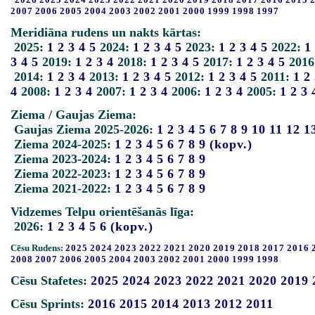
2007
2006
2005
2004
2003
2002
2001
2000
1999
1998
1997
Meridiāna rudens un nakts kārtas:
2025:
1
2
3
4
5
2024:
1
2
3
4
5
2023:
1
2
3
4
5
2022:
1
3
4
5
2019:
1
2
3
4
2018:
1
2
3
4
5
2017:
1
2
3
4
5
2016
2014:
1
2
3
4
2013:
1
2
3
4
5
2012:
1
2
3
4
5
2011:
1
2
4
2008:
1
2
3
4
2007:
1
2
3
4
2006:
1
2
3
4
2005:
1
2
3
Ziema / Gaujas Ziema:
Gaujas Ziema 2025-2026:
1
2
3
4
5
6
7
8
9
10
11
12
1
Ziema 2024-2025:
1
2
3
4
5
6
7
8
9
(kopv.)
Ziema 2023-2024:
1
2
3
4
5
6
7
8
9
Ziema 2022-2023:
1
2
3
4
5
6
7
8
9
Ziema 2021-2022:
1
2
3
4
5
6
7
8
9
Vidzemes Telpu orientēšanās līga:
2026:
1
2
3
4
5
6
(kopv.)
Cēsu Rudens:
2025
2024
2023
2022
2021
2020
2019
2018
2017
2016
2008
2007
2006
2005
2004
2003
2002
2001
2000
1999
1998
Cēsu Stafetes:
2025
2024
2023
2022
2021
2020
2019
Cēsu Sprints:
2016
2015
2014
2013
2012
2011