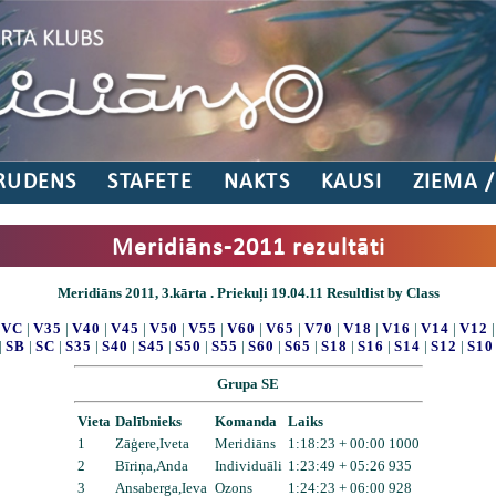
RUDENS
STAFETE
NAKTS
KAUSI
ZIEMA 
Meridiāns-2011 rezultāti
Meridiāns 2011, 3.kārta . Priekuļi 19.04.11 Resultlist by Class
|
VC
|
V35
|
V40
|
V45
|
V50
|
V55
|
V60
|
V65
|
V70
|
V18
|
V16
|
V14
|
V12
|
SB
|
SC
|
S35
|
S40
|
S45
|
S50
|
S55
|
S60
|
S65
|
S18
|
S16
|
S14
|
S12
|
S10
Grupa SE
Vieta
Dalībnieks
Komanda
Laiks
1
Zāģere,Iveta
Meridiāns
1:18:23 + 00:00 1000
2
Bīriņa,Anda
Individuāli
1:23:49 + 05:26 935
3
Ansaberga,Ieva
Ozons
1:24:23 + 06:00 928