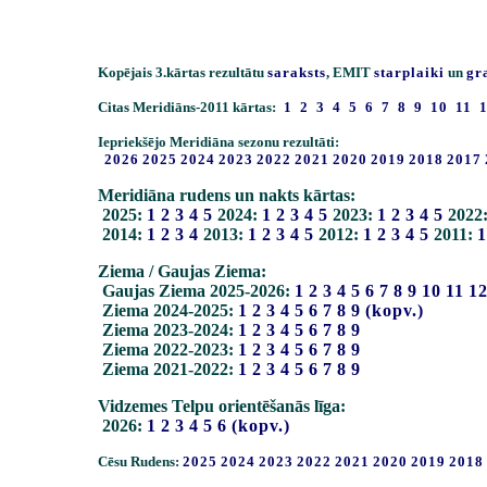
Kopējais 3.kārtas rezultātu
saraksts
, EMIT
starplaiki
un
gr
Citas Meridiāns-2011 kārtas:
1
2
3
4
5
6
7
8
9
10
11
Iepriekšējo Meridiāna sezonu rezultāti:
2026
2025
2024
2023
2022
2021
2020
2019
2018
2017
Meridiāna rudens un nakts kārtas:
2025:
1
2
3
4
5
2024:
1
2
3
4
5
2023:
1
2
3
4
5
2022
2014:
1
2
3
4
2013:
1
2
3
4
5
2012:
1
2
3
4
5
2011:
1
Ziema / Gaujas Ziema:
Gaujas Ziema 2025-2026:
1
2
3
4
5
6
7
8
9
10
11
1
Ziema 2024-2025:
1
2
3
4
5
6
7
8
9
(kopv.)
Ziema 2023-2024:
1
2
3
4
5
6
7
8
9
Ziema 2022-2023:
1
2
3
4
5
6
7
8
9
Ziema 2021-2022:
1
2
3
4
5
6
7
8
9
Vidzemes Telpu orientēšanās līga:
2026:
1
2
3
4
5
6
(kopv.)
Cēsu Rudens:
2025
2024
2023
2022
2021
2020
2019
2018