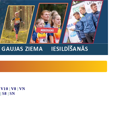
/ GAUJAS ZIEMA
IESILDĪŠANĀS
|
V10
|
V8
|
VN
|
S8
|
SN