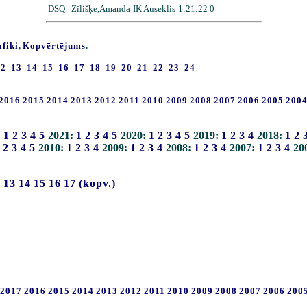
DSQ
Zīlišķe,Amanda
IK Auseklis
1:21:22 0
afiki
,
Kopvērtējums
.
12
13
14
15
16
17
18
19
20
21
22
23
24
2016
2015
2014
2013
2012
2011
2010
2009
2008
2007
2006
2005
200
:
1
2
3
4
5
2021:
1
2
3
4
5
2020:
1
2
3
4
5
2019:
1
2
3
4
2018:
1
2
2
3
4
5
2010:
1
2
3
4
2009:
1
2
3
4
2008:
1
2
3
4
2007:
1
2
3
4
20
2
13
14
15
16
17
(kopv.)
2017
2016
2015
2014
2013
2012
2011
2010
2009
2008
2007
2006
200