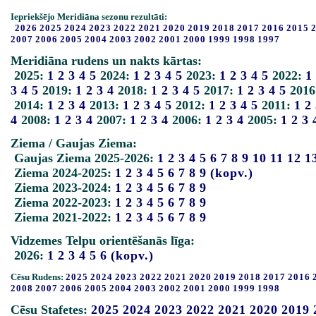
Iepriekšējo Meridiāna sezonu rezultāti:
2026
2025
2024
2023
2022
2021
2020
2019
2018
2017
2016
2015
2007
2006
2005
2004
2003
2002
2001
2000
1999
1998
1997
Meridiāna rudens un nakts kārtas:
2025:
1
2
3
4
5
2024:
1
2
3
4
5
2023:
1
2
3
4
5
2022:
1
3
4
5
2019:
1
2
3
4
2018:
1
2
3
4
5
2017:
1
2
3
4
5
2016
2014:
1
2
3
4
2013:
1
2
3
4
5
2012:
1
2
3
4
5
2011:
1
2
4
2008:
1
2
3
4
2007:
1
2
3
4
2006:
1
2
3
4
2005:
1
2
3
Ziema / Gaujas Ziema:
Gaujas Ziema 2025-2026:
1
2
3
4
5
6
7
8
9
10
11
12
1
Ziema 2024-2025:
1
2
3
4
5
6
7
8
9
(kopv.)
Ziema 2023-2024:
1
2
3
4
5
6
7
8
9
Ziema 2022-2023:
1
2
3
4
5
6
7
8
9
Ziema 2021-2022:
1
2
3
4
5
6
7
8
9
Vidzemes Telpu orientēšanās līga:
2026:
1
2
3
4
5
6
(kopv.)
Cēsu Rudens:
2025
2024
2023
2022
2021
2020
2019
2018
2017
2016
2008
2007
2006
2005
2004
2003
2002
2001
2000
1999
1998
Cēsu Stafetes:
2025
2024
2023
2022
2021
2020
2019