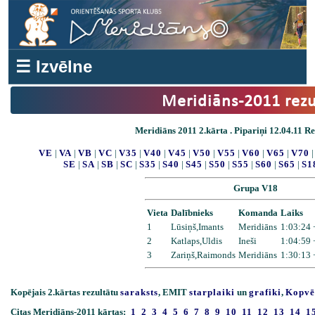
☰ Izvēlne
Meridiāns-2011 rezu
Meridiāns 2011 2.kārta . Pipariņi 12.04.11 Res
VE
|
VA
|
VB
|
VC
|
V35
|
V40
|
V45
|
V50
|
V55
|
V60
|
V65
|
V70
SE
|
SA
|
SB
|
SC
|
S35
|
S40
|
S45
|
S50
|
S55
|
S60
|
S65
|
S1
Grupa V18
Vieta
Dalībnieks
Komanda
Laiks
1
Lūsiņš,Imants
Meridiāns
1:03:24 
2
Katlaps,Uldis
Ineši
1:04:59 
3
Zariņš,Raimonds
Meridiāns
1:30:13 
Kopējais 2.kārtas rezultātu
saraksts
, EMIT
starplaiki
un
grafiki
,
Kopvē
Citas Meridiāns-2011 kārtas:
1
2
3
4
5
6
7
8
9
10
11
12
13
14
1