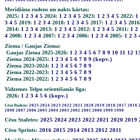
Meridiāna rudens un nakts kārtas:
2025:
1
2
3
4
5
2024:
1
2
3
4
5
2023:
1
2
3
4
5
2022:
1
3
4
5
2019:
1
2
3
4
2018:
1
2
3
4
5
2017:
1
2
3
4
5
2016
2014:
1
2
3
4
2013:
1
2
3
4
5
2012:
1
2
3
4
5
2011:
1
2
4
2008:
1
2
3
4
2007:
1
2
3
4
2006:
1
2
3
4
2005:
1
2
3
Ziema / Gaujas Ziema:
Gaujas Ziema 2025-2026:
1
2
3
4
5
6
7
8
9
10
11
12
1
Ziema 2024-2025:
1
2
3
4
5
6
7
8
9
(kopv.)
Ziema 2023-2024:
1
2
3
4
5
6
7
8
9
Ziema 2022-2023:
1
2
3
4
5
6
7
8
9
Ziema 2021-2022:
1
2
3
4
5
6
7
8
9
Vidzemes Telpu orientēšanās līga:
2026:
1
2
3
4
5
6
(kopv.)
Cēsu Rudens:
2025
2024
2023
2022
2021
2020
2019
2018
2017
2016
2008
2007
2006
2005
2004
2003
2002
2001
2000
1999
1998
Cēsu Stafetes:
2025
2024
2023
2022
2021
2020
2019
Cēsu Sprints:
2016
2015
2014
2013
2012
2011