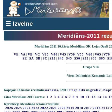
☰ Izvēlne
Meridiāns-2011 rezu
Meridiāns 2011 16.kārta Meridiāns OK. Lejas Ozoli 26.
VE
|
VA
|
VB
|
VC
|
V35
|
V40
|
V45
|
V50
|
V55
|
V60
|
V65
|
V70
SE
|
SA
|
SB
|
SC
|
S35
|
S40
|
S45
|
S50
|
S55
|
S60
|
S65
|
S1
Grupa V14
Vieta
Dalībnieks
Komanda
Lai
Kopējais 16.kārtas rezultātu
saraksts
, EMIT
starplaiki
un
grafiki
,
Kopv
Citas Meridiāns-2011 kārtas:
1
2
3
4
5
6
7
8
9
10
11
12
13
14
1
Iepriekšējo Meridiāna sezonu rezultāti:
2026
2025
2024
2023
2022
2021
2020
2019
2018
2017
2016
2015
2007
2006
2005
2004
2003
2002
2001
2000
1999
1998
1997