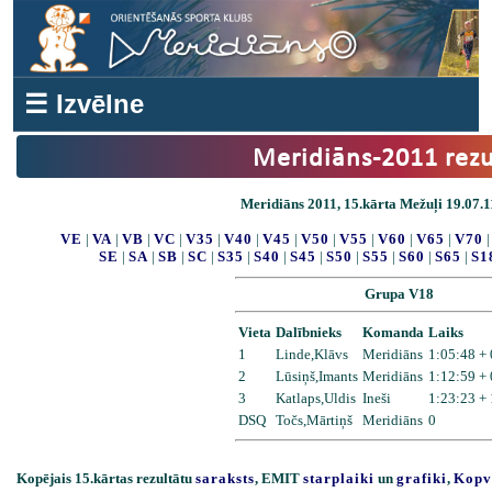
☰ Izvēlne
Meridiāns-2011 rezu
Meridiāns 2011, 15.kārta Mežuļi 19.07.1
VE
|
VA
|
VB
|
VC
|
V35
|
V40
|
V45
|
V50
|
V55
|
V60
|
V65
|
V70
SE
|
SA
|
SB
|
SC
|
S35
|
S40
|
S45
|
S50
|
S55
|
S60
|
S65
|
S1
Grupa V18
Vieta
Dalībnieks
Komanda
Laiks
1
Linde,Klāvs
Meridiāns
1:05:48 +
2
Lūsiņš,Imants
Meridiāns
1:12:59 +
3
Katlaps,Uldis
Ineši
1:23:23 +
DSQ
Točs,Mārtiņš
Meridiāns
0
Kopējais 15.kārtas rezultātu
saraksts
, EMIT
starplaiki
un
grafiki
,
Kopv