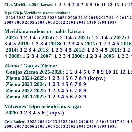
Citas Meridiāns-2011 kārtas:
1
2
3
4
5
6
7
8
9
10
11
12
13
14
1
Iepriekšējo Meridiāna sezonu rezultāti:
2026
2025
2024
2023
2022
2021
2020
2019
2018
2017
2016
2015
2007
2006
2005
2004
2003
2002
2001
2000
1999
1998
1997
Meridiāna rudens un nakts kārtas:
2025:
1
2
3
4
5
2024:
1
2
3
4
5
2023:
1
2
3
4
5
2022:
1
3
4
5
2019:
1
2
3
4
2018:
1
2
3
4
5
2017:
1
2
3
4
5
2016
2014:
1
2
3
4
2013:
1
2
3
4
5
2012:
1
2
3
4
5
2011:
1
2
4
2008:
1
2
3
4
2007:
1
2
3
4
2006:
1
2
3
4
2005:
1
2
3
Ziema / Gaujas Ziema:
Gaujas Ziema 2025-2026:
1
2
3
4
5
6
7
8
9
10
11
12
1
Ziema 2024-2025:
1
2
3
4
5
6
7
8
9
(kopv.)
Ziema 2023-2024:
1
2
3
4
5
6
7
8
9
Ziema 2022-2023:
1
2
3
4
5
6
7
8
9
Ziema 2021-2022:
1
2
3
4
5
6
7
8
9
Vidzemes Telpu orientēšanās līga:
2026:
1
2
3
4
5
6
(kopv.)
Cēsu Rudens:
2025
2024
2023
2022
2021
2020
2019
2018
2017
2016
2008
2007
2006
2005
2004
2003
2002
2001
2000
1999
1998