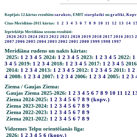
Kopējais 12.kārtas rezultātu
saraksts
, EMIT
starplaiki
un
grafiki
,
Kopv
Citas Meridiāns-2011 kārtas:
1
2
3
4
5
6
7
8
9
10
11
12
13
14
1
Iepriekšējo Meridiāna sezonu rezultāti:
2026
2025
2024
2023
2022
2021
2020
2019
2018
2017
2016
2015
2007
2006
2005
2004
2003
2002
2001
2000
1999
1998
1997
Meridiāna rudens un nakts kārtas:
2025:
1
2
3
4
5
2024:
1
2
3
4
5
2023:
1
2
3
4
5
2022:
1
3
4
5
2019:
1
2
3
4
2018:
1
2
3
4
5
2017:
1
2
3
4
5
2016
2014:
1
2
3
4
2013:
1
2
3
4
5
2012:
1
2
3
4
5
2011:
1
2
4
2008:
1
2
3
4
2007:
1
2
3
4
2006:
1
2
3
4
2005:
1
2
3
Ziema / Gaujas Ziema:
Gaujas Ziema 2025-2026:
1
2
3
4
5
6
7
8
9
10
11
12
1
Ziema 2024-2025:
1
2
3
4
5
6
7
8
9
(kopv.)
Ziema 2023-2024:
1
2
3
4
5
6
7
8
9
Ziema 2022-2023:
1
2
3
4
5
6
7
8
9
Ziema 2021-2022:
1
2
3
4
5
6
7
8
9
Vidzemes Telpu orientēšanās līga:
2026:
1
2
3
4
5
6
(kopv.)