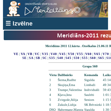
☰ Izvēlne
Meridiāns-2011 rezu
Meridiāns 2011 12.kārta . Ozolkalns 21.06.11 Re
VE
|
VA
|
VB
|
VC
|
V35
|
V40
|
V45
|
V50
|
V55
|
V60
|
V65
|
V70
SE
|
SA
|
SB
|
SC
|
S35
|
S40
|
S45
|
S50
|
S55
|
S60
|
S65
|
S1
Grupa S60
Vieta
Dalībnieks
Komanda
Laiks
1
Šterna,Rudīte
Sigulda
45:14
2
Skujiņa,Erna
Limbaži
49:34
3
Trumpe,Valentīna
Individuāli
59:43
4
Kļava,Inta
Saulrīti
1:01:
5
Zvirgzde,Jūlija
Seniors
1:15:
6
Zukule,Lidija
SK Brīvnieki
1:18:
DSQ
Habermane,Maruta
Sigulda
1:30: