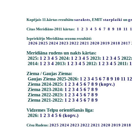
Kopējais 11.kārtas rezultātu
saraksts
, EMIT
starplaiki
un
g
Citas Meridiāns-2011 kārtas:
1
2
3
4
5
6
7
8
9
10
11
Iepriekšējo Meridiāna sezonu rezultāti:
2026
2025
2024
2023
2022
2021
2020
2019
2018
2017
Meridiāna rudens un nakts kārtas:
2025:
1
2
3
4
5
2024:
1
2
3
4
5
2023:
1
2
3
4
5
2022
2014:
1
2
3
4
2013:
1
2
3
4
5
2012:
1
2
3
4
5
2011:
1
Ziema / Gaujas Ziema:
Gaujas Ziema 2025-2026:
1
2
3
4
5
6
7
8
9
10
11
1
Ziema 2024-2025:
1
2
3
4
5
6
7
8
9
(kopv.)
Ziema 2023-2024:
1
2
3
4
5
6
7
8
9
Ziema 2022-2023:
1
2
3
4
5
6
7
8
9
Ziema 2021-2022:
1
2
3
4
5
6
7
8
9
Vidzemes Telpu orientēšanās līga:
2026:
1
2
3
4
5
6
(kopv.)
Cēsu Rudens:
2025
2024
2023
2022
2021
2020
2019
2018