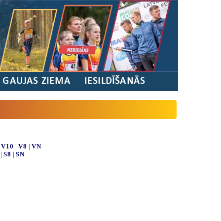
/ GAUJAS ZIEMA
IESILDĪŠANĀS
|
V10
|
V8
|
VN
|
S8
|
SN