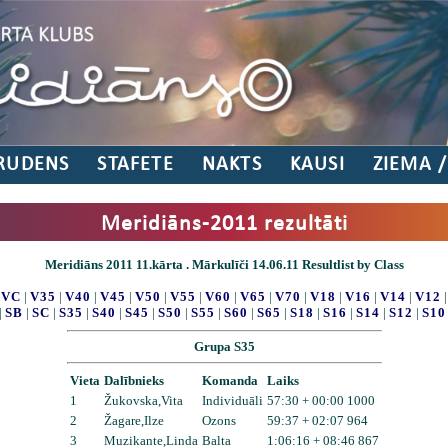
RUDENS
STAFETE
NAKTS
KAUSI
ZIEMA 
Meridiāns-2011 rezultāti
Meridiāns 2011 11.kārta . Mārkulīči 14.06.11 Resultlist by Class
|
VC
|
V35
|
V40
|
V45
|
V50
|
V55
|
V60
|
V65
|
V70
|
V18
|
V16
|
V14
|
V12
|
SB
|
SC
|
S35
|
S40
|
S45
|
S50
|
S55
|
S60
|
S65
|
S18
|
S16
|
S14
|
S12
|
S10
Grupa S35
Vieta
Dalībnieks
Komanda
Laiks
1
Žukovska,Vita
Individuāli
57:30 + 00:00 1000
2
Žagare,Ilze
Ozons
59:37 + 02:07 964
3
Muzikante,Linda
Balta
1:06:16 + 08:46 867