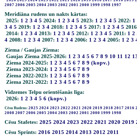
2007
2006
2005
2004
2003
2002
2001
2000
1999
1998
1997
Meridiāna rudens un nakts kārtas:
2025:
1
2
3
4
5
2024:
1
2
3
4
5
2023:
1
2
3
4
5
2022:
1
3
4
5
2019:
1
2
3
4
2018:
1
2
3
4
5
2017:
1
2
3
4
5
2016
2014:
1
2
3
4
2013:
1
2
3
4
5
2012:
1
2
3
4
5
2011:
1
2
4
2008:
1
2
3
4
2007:
1
2
3
4
2006:
1
2
3
4
2005:
1
2
3
Ziema / Gaujas Ziema:
Gaujas Ziema 2025-2026:
1
2
3
4
5
6
7
8
9
10
11
12
1
Ziema 2024-2025:
1
2
3
4
5
6
7
8
9
(kopv.)
Ziema 2023-2024:
1
2
3
4
5
6
7
8
9
Ziema 2022-2023:
1
2
3
4
5
6
7
8
9
Ziema 2021-2022:
1
2
3
4
5
6
7
8
9
Vidzemes Telpu orientēšanās līga:
2026:
1
2
3
4
5
6
(kopv.)
Cēsu Rudens:
2025
2024
2023
2022
2021
2020
2019
2018
2017
2016
2008
2007
2006
2005
2004
2003
2002
2001
2000
1999
1998
Cēsu Stafetes:
2025
2024
2023
2022
2021
2020
2019
Cēsu Sprints:
2016
2015
2014
2013
2012
2011