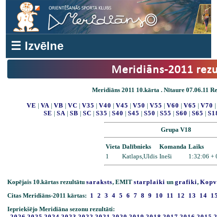
☰ Izvēlne
Meridiāns-2011 rezu
Meridiāns 2011 10.kārta . Nītaure 07.06.11 Res
VE
|
VA
|
VB
|
VC
|
V35
|
V40
|
V45
|
V50
|
V55
|
V60
|
V65
|
V70
SE
|
SA
|
SB
|
SC
|
S35
|
S40
|
S45
|
S50
|
S55
|
S60
|
S65
|
S1
Grupa V18
Vieta
Dalībnieks
Komanda
Laiks
1
Katlaps,Uldis
Ineši
1:32:06 +
Kopējais 10.kārtas rezultātu
saraksts
, EMIT
starplaiki
un
grafiki
,
Kopv
Citas Meridiāns-2011 kārtas:
1
2
3
4
5
6
7
8
9
10
11
12
13
14
1
Iepriekšējo Meridiāna sezonu rezultāti:
2026
2025
2024
2023
2022
2021
2020
2019
2018
2017
2016
2015