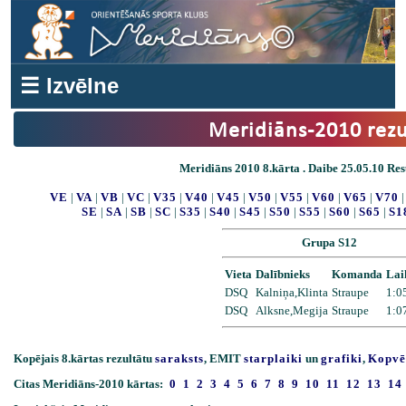
☰ Izvēlne
Meridiāns-2010 rezu
Meridiāns 2010 8.kārta . Daibe 25.05.10 Resu
VE
|
VA
|
VB
|
VC
|
V35
|
V40
|
V45
|
V50
|
V55
|
V60
|
V65
|
V70
SE
|
SA
|
SB
|
SC
|
S35
|
S40
|
S45
|
S50
|
S55
|
S60
|
S65
|
S1
Grupa S12
Vieta
Dalībnieks
Komanda
Lai
DSQ
Kalniņa,Klinta
Straupe
1:0
DSQ
Alksne,Megija
Straupe
1:0
Kopējais 8.kārtas rezultātu
saraksts
, EMIT
starplaiki
un
grafiki
,
Kopvē
Citas Meridiāns-2010 kārtas:
0
1
2
3
4
5
6
7
8
9
10
11
12
13
14