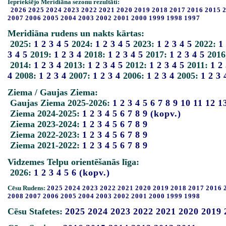
Iepriekšējo Meridiāna sezonu rezultāti:
2026
2025
2024
2023
2022
2021
2020
2019
2018
2017
2016
2015
2007
2006
2005
2004
2003
2002
2001
2000
1999
1998
1997
Meridiāna rudens un nakts kārtas:
2025:
1
2
3
4
5
2024:
1
2
3
4
5
2023:
1
2
3
4
5
2022:
1
3
4
5
2019:
1
2
3
4
2018:
1
2
3
4
5
2017:
1
2
3
4
5
2016
2014:
1
2
3
4
2013:
1
2
3
4
5
2012:
1
2
3
4
5
2011:
1
2
4
2008:
1
2
3
4
2007:
1
2
3
4
2006:
1
2
3
4
2005:
1
2
3
Ziema / Gaujas Ziema:
Gaujas Ziema 2025-2026:
1
2
3
4
5
6
7
8
9
10
11
12
1
Ziema 2024-2025:
1
2
3
4
5
6
7
8
9
(kopv.)
Ziema 2023-2024:
1
2
3
4
5
6
7
8
9
Ziema 2022-2023:
1
2
3
4
5
6
7
8
9
Ziema 2021-2022:
1
2
3
4
5
6
7
8
9
Vidzemes Telpu orientēšanās līga:
2026:
1
2
3
4
5
6
(kopv.)
Cēsu Rudens:
2025
2024
2023
2022
2021
2020
2019
2018
2017
2016
2008
2007
2006
2005
2004
2003
2002
2001
2000
1999
1998
Cēsu Stafetes:
2025
2024
2023
2022
2021
2020
2019