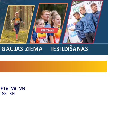
/ GAUJAS ZIEMA
IESILDĪŠANĀS
|
V10
|
V8
|
VN
|
S8
|
SN