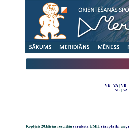
SĀKUMS
MERIDIĀNS
MĒNESS
VE
|
VA
|
VB
SE
|
SA
Kopējais 20.kārtas rezultātu
saraksts
, EMIT
starplaiki
un
g