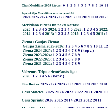
Citas Meridiāns-2009 kārtas:
0
1
2
3
4
5
6
7
8
9
10
1
Iepriekšējo Meridiāna sezonu rezultāti:
2026
2025
2024
2023
2022
2021
2020
2019
2018
2017
Meridiāna rudens un nakts kārtas:
2025:
1
2
3
4
5
2024:
1
2
3
4
5
2023:
1
2
3
4
5
2022
2014:
1
2
3
4
2013:
1
2
3
4
5
2012:
1
2
3
4
5
2011:
1
Ziema / Gaujas Ziema:
Gaujas Ziema 2025-2026:
1
2
3
4
5
6
7
8
9
10
11
1
Ziema 2024-2025:
1
2
3
4
5
6
7
8
9
(kopv.)
Ziema 2023-2024:
1
2
3
4
5
6
7
8
9
Ziema 2022-2023:
1
2
3
4
5
6
7
8
9
Ziema 2021-2022:
1
2
3
4
5
6
7
8
9
Vidzemes Telpu orientēšanās līga:
2026:
1
2
3
4
5
6
(kopv.)
Cēsu Rudens:
2025
2024
2023
2022
2021
2020
2019
2018
Cēsu Stafetes:
2025
2024
2023
2022
2021
2020
20
Cēsu Sprints:
2016
2015
2014
2013
2012
2011