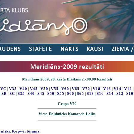
RUDENS
STAFETE
NAKTS
KAUSI
ZIEMA 
Meridiāns-2009 rezultāti
Meridiāns 2009, 20. kārta Driškins 25.08.09 Rezultāti
|
VC
|
V35
|
V40
|
V45
|
V50
|
V55
|
V60
|
V65
|
V70
|
V18
|
V16
|
V14
|
V12
|
SB
|
SC
|
S35
|
S40
|
S45
|
S50
|
S55
|
S60
|
S65
|
S18
|
S16
|
S14
|
S12
|
S10
Grupa V70
Vieta
Dalībnieks
Komanda
Laiks
rafiki
,
Kopvērtējums
.