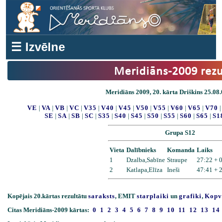
☰ Izvēlne
Meridiāns-2009 rezu
Meridiāns 2009, 20. kārta Driškins 25.08.
VE
|
VA
|
VB
|
VC
|
V35
|
V40
|
V45
|
V50
|
V55
|
V60
|
V65
|
V70
SE
|
SA
|
SB
|
SC
|
S35
|
S40
|
S45
|
S50
|
S55
|
S60
|
S65
|
S1
Grupa S12
Vieta
Dalībnieks
Komanda
Laiks
1
Dzalba,Sabīne
Straupe
27:22 + 
2
Katlapa,Elīza
Ineši
47:41 + 
Kopējais 20.kārtas rezultātu
saraksts
, EMIT
starplaiki
un
grafiki
,
Kopv
Citas Meridiāns-2009 kārtas:
0
1
2
3
4
5
6
7
8
9
10
11
12
13
14