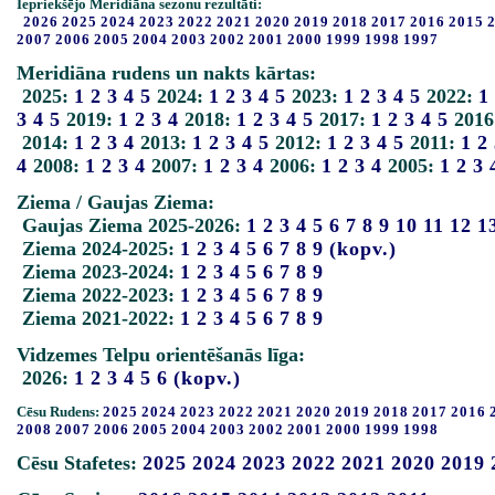
Iepriekšējo Meridiāna sezonu rezultāti:
2026
2025
2024
2023
2022
2021
2020
2019
2018
2017
2016
2015
2007
2006
2005
2004
2003
2002
2001
2000
1999
1998
1997
Meridiāna rudens un nakts kārtas:
2025:
1
2
3
4
5
2024:
1
2
3
4
5
2023:
1
2
3
4
5
2022:
1
3
4
5
2019:
1
2
3
4
2018:
1
2
3
4
5
2017:
1
2
3
4
5
2016
2014:
1
2
3
4
2013:
1
2
3
4
5
2012:
1
2
3
4
5
2011:
1
2
4
2008:
1
2
3
4
2007:
1
2
3
4
2006:
1
2
3
4
2005:
1
2
3
Ziema / Gaujas Ziema:
Gaujas Ziema 2025-2026:
1
2
3
4
5
6
7
8
9
10
11
12
1
Ziema 2024-2025:
1
2
3
4
5
6
7
8
9
(kopv.)
Ziema 2023-2024:
1
2
3
4
5
6
7
8
9
Ziema 2022-2023:
1
2
3
4
5
6
7
8
9
Ziema 2021-2022:
1
2
3
4
5
6
7
8
9
Vidzemes Telpu orientēšanās līga:
2026:
1
2
3
4
5
6
(kopv.)
Cēsu Rudens:
2025
2024
2023
2022
2021
2020
2019
2018
2017
2016
2008
2007
2006
2005
2004
2003
2002
2001
2000
1999
1998
Cēsu Stafetes:
2025
2024
2023
2022
2021
2020
2019