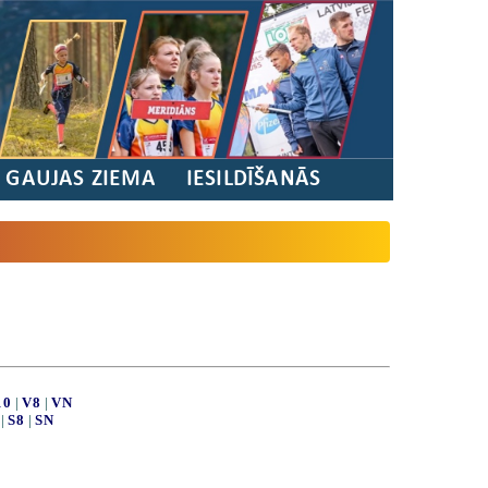
/ GAUJAS ZIEMA
IESILDĪŠANĀS
10
|
V8
|
VN
|
S8
|
SN