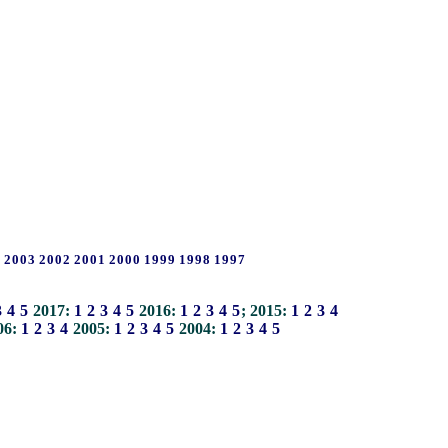
4
2003
2002
2001
2000
1999
1998
1997
3
4
5
2017:
1
2
3
4
5
2016:
1
2
3
4
5
; 2015:
1
2
3
4
06:
1
2
3
4
2005:
1
2
3
4
5
2004:
1
2
3
4
5