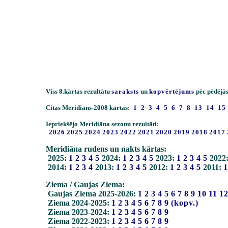
Viss 8.kārtas rezultātu
saraksts
un
kopvērtējums
pēc pēdējās
Citas Meridiāns-2008 kārtas:
1
2
3
4
5
6
7
8
13
14
15
Iepriekšējo Meridiāna sezonu rezultāti:
2026
2025
2024
2023
2022
2021
2020
2019
2018
2017
Meridiāna rudens un nakts kārtas:
2025:
1
2
3
4
5
2024:
1
2
3
4
5
2023:
1
2
3
4
5
2022
2014:
1
2
3
4
2013:
1
2
3
4
5
2012:
1
2
3
4
5
2011:
1
Ziema / Gaujas Ziema:
Gaujas Ziema 2025-2026:
1
2
3
4
5
6
7
8
9
10
11
1
Ziema 2024-2025:
1
2
3
4
5
6
7
8
9
(kopv.)
Ziema 2023-2024:
1
2
3
4
5
6
7
8
9
Ziema 2022-2023:
1
2
3
4
5
6
7
8
9