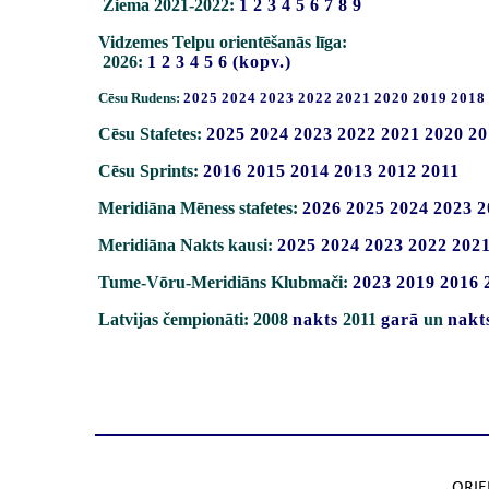
Ziema 2021-2022:
1
2
3
4
5
6
7
8
9
Vidzemes Telpu orientēšanās līga:
2026:
1
2
3
4
5
6
(kopv.)
Cēsu Rudens:
2025
2024
2023
2022
2021
2020
2019
2018
Cēsu Stafetes:
2025
2024
2023
2022
2021
2020
20
Cēsu Sprints:
2016
2015
2014
2013
2012
2011
Meridiāna Mēness stafetes:
2026
2025
2024
2023
2
Meridiāna Nakts kausi:
2025
2024
2023
2022
202
Tume-Vōru-Meridiāns Klubmači:
2023
2019
2016
Latvijas čempionāti: 2008
nakts
2011
garā
un
nakt
ORIE