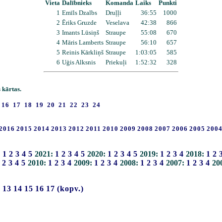
Vieta
Dalībnieks
Komanda
Laiks
Punkti
1
Emīls Dzalbs
Druļļi
36:55
1000
2
Ēriks Gruzde
Veselava
42:38
866
3
Imants Lūsiņš
Straupe
55:08
670
4
Māris Lamberts
Straupe
56:10
657
5
Reinis Kārkliņš
Straupe
1:03:05
585
6
Uģis Alksnis
Priekuļi
1:52:32
328
 kārtas.
16
17
18
19
20
21
22
23
24
2016
2015
2014
2013
2012
2011
2010
2009
2008
2007
2006
2005
200
:
1
2
3
4
5
2021:
1
2
3
4
5
2020:
1
2
3
4
5
2019:
1
2
3
4
2018:
1
2
2
3
4
5
2010:
1
2
3
4
2009:
1
2
3
4
2008:
1
2
3
4
2007:
1
2
3
4
20
2
13
14
15
16
17
(kopv.)