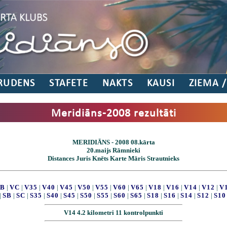
RUDENS
STAFETE
NAKTS
KAUSI
ZIEMA 
Meridiāns-2008 rezultāti
MERIDIĀNS - 2008 08.kārta
20.maijs Rāmnieki
Distances Juris Knēts Karte Māris Strautnieks
B
|
VC
|
V35
|
V40
|
V45
|
V50
|
V55
|
V60
|
V65
|
V18
|
V16
|
V14
|
V12
|
V
|
SB
|
SC
|
S35
|
S40
|
S45
|
S50
|
S55
|
S60
|
S65
|
S18
|
S16
|
S14
|
S12
|
S10
V14 4.2 kilometri 11 kontrolpunkti