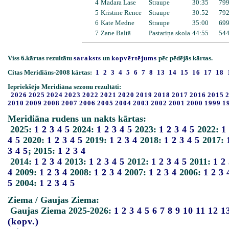
4
Madara Lase
Straupe
30:35
79
5
Kristīne Rence
Straupe
30:52
79
6
Kate Medne
Straupe
35:00
69
7
Zane Baltā
Pastariņa skola
44:55
54
Viss 6.kārtas rezultātu
saraksts
un
kopvērtējums
pēc pēdējās kārtas.
Citas Meridiāns-2008 kārtas:
1
2
3
4
5
6
7
8
13
14
15
16
17
18
Iepriekšējo Meridiāna sezonu rezultāti:
2026
2025
2024
2023
2022
2021
2020
2019
2018
2017
2016
2015
2010
2009
2008
2007
2006
2005
2004
2003
2002
2001
2000
1999
1
Meridiāna rudens un nakts kārtas:
2025:
1
2
3
4
5
2024:
1
2
3
4
5
2023:
1
2
3
4
5
2022:
1
4
5
2020:
1
2
3
4
5
2019:
1
2
3
4
2018:
1
2
3
4
5
2017:
3
4
5
; 2015:
1
2
3
4
2014:
1
2
3
4
2013:
1
2
3
4
5
2012:
1
2
3
4
5
2011:
1
2
4
2009:
1
2
3
4
2008:
1
2
3
4
2007:
1
2
3
4
2006:
1
2
3
5
2004:
1
2
3
4
5
Ziema / Gaujas Ziema:
Gaujas Ziema 2025-2026:
1
2
3
4
5
6
7
8
9
10
11
12
1
(kopv.)