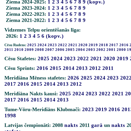
Ziema 2024-2025:
1
2
3
4
5
6
7
8
9
(kopv.)
Ziema 2023-2024:
1
2
3
4
5
6
7
8
9
Ziema 2022-2023:
1
2
3
4
5
6
7
8
9
Ziema 2021-2022:
1
2
3
4
5
6
7
8
9
Vidzemes Telpu orientēšanās līga:
2026:
1
2
3
4
5
6
(kopv.)
Cēsu Rudens:
2025
2024
2023
2022
2021
2020
2019
2018
2017
2016
2011
2010
2009
2008
2007
2006
2005
2004
2003
2002
2001
2000
1
Cēsu Stafetes:
2025
2024
2023
2022
2021
2020
2019
Cēsu Sprints:
2016
2015
2014
2013
2012
2011
Meridiāna Mēness stafetes:
2026
2025
2024
2023
202
2017
2016
2015
2014
2013
2012
Meridiāna Nakts kausi:
2025
2024
2023
2022
2021
20
2017
2016
2015
2014
2013
Tume-Vōru-Meridiāns Klubmači:
2023
2019
2016
201
1998
Latvijas čempionāti: 2008
nakts
2011
garā
un
nakts
2