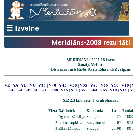
☰ Izvēlne
Meridiāns-2008 rezultāti
MERIDIĀNS - 2008 06.kārta
6.maijs Melturi
Distances Juris Knēts Karte Edmunds Zvaigzne
VE
|
VA
|
VB
|
VC
|
V35
|
V40
|
V45
|
V50
|
V55
|
V60
|
V65
|
V18
|
V16
|
SE
|
SA
|
SB
|
SC
|
S35
|
S40
|
S45
|
S50
|
S55
|
S60
|
S65
|
S18
|
S16
|
S
S12 2.3 kilometri 8 kontrolpunkti
Vieta
Dalībnieks
Komanda
Laiks
Punkt
1
Agnese Kārkliņa
Straupe
24:27
100
2
Laine Lupkina
Pastariņu sk
25:07
97
3
Elīna Moroza
Straupe
27:09
90